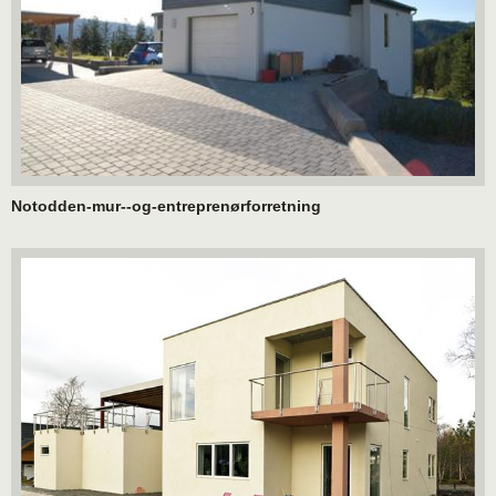
Notodden-mur--og-entreprenørforretning