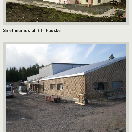
Se-et-murhus-bli-til-i-Fauske