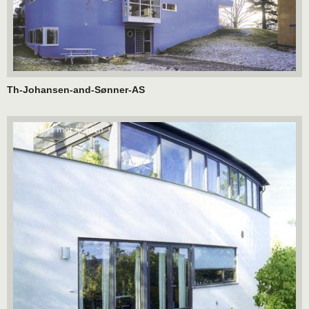
Th-Johansen-and-Sønner-AS