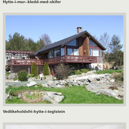
Hytte-i-mur--kledd-med-skifer
Vedlikeholdsfri-hytte-i-teglstein