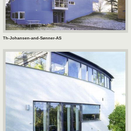
Th-Johansen-and-Sønner-AS