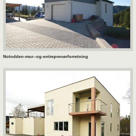
Notodden-mur--og-entreprenørforretning