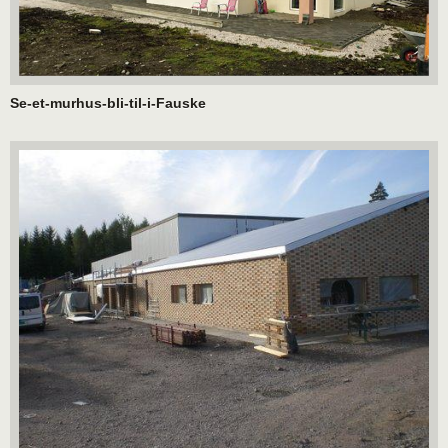
Se-et-murhus-bli-til-i-Fauske