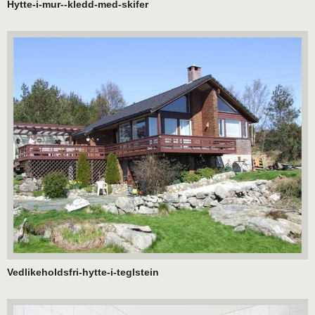
Hytte-i-mur--kledd-med-skifer
Vedlikeholdsfri-hytte-i-teglstein