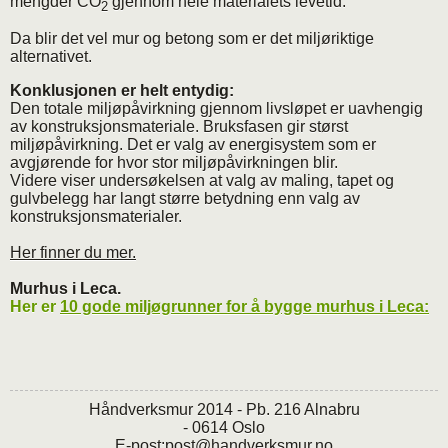
mengder CO
gjennom hele materialets levetid.
2
Da blir det vel mur og betong som er det miljøriktige
alternativet.
Konklusjonen er helt entydig:
Den totale miljøpåvirkning gjennom livsløpet er uavhengig
av konstruksjonsmateriale. Bruksfasen gir størst
miljøpåvirkning. Det er valg av energisystem som er
avgjørende for hvor stor miljøpåvirkningen blir.
Videre viser undersøkelsen at valg av maling, tapet og
gulvbelegg har langt større betydning enn valg av
konstruksjonsmaterialer.
Her finner du mer.
Murhus i Leca.
Her er
10 gode miljøgrunner for å bygge murhus i Leca:
Håndverksmur 2014 - Pb. 216 Alnabru
- 0614 Oslo
E-post:
post@handverksmur.no