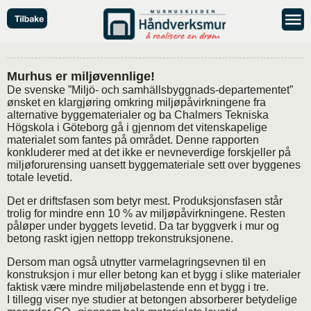
Murhus er miljøvennlige!
De svenske ”Miljö- och samhällsbyggnads-departementet”
ønsket en klargjøring omkring miljøpåvirkningene fra
alternative byggematerialer og ba Chalmers Tekniska
Högskola i Göteborg gå i gjennom det vitenskapelige
materialet som fantes på området. Denne rapporten
konkluderer med at det ikke er nevneverdige forskjeller på
miljøforurensing uansett byggemateriale sett over byggenes
totale levetid.
Det er driftsfasen som betyr mest. Produksjonsfasen står
trolig for mindre enn 10 % av miljøpåvirkningene. Resten
påløper under byggets levetid. Da tar byggverk i mur og
betong raskt igjen nettopp trekonstruksjonene.
Dersom man også utnytter varmelagringsevnen til en
konstruksjon i mur eller betong kan et bygg i slike materialer
faktisk være mindre miljøbelastende enn et bygg i tre.
I tillegg viser nye studier at betongen absorberer betydelige