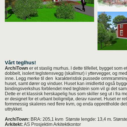
Vårt teglhus!
ArchiTown
er et staslig murhus. I dette tilfellet, bygget som
dobbelt, isolert teglstensvegg (skallmur) i yttervegger, og m
inne. Legg merke til den karakteristisk pussede ommrammin
huset, samt dører og vinduer. Huset kan imidlertid også bygg
bindingsverkshus forblendet med teglstein som vil gi det sam
Dette er et klassisk herskapelig hus som skiller seg ut i fra
er designet for et urbant boligmiljø, derav navnet. Huset er rel
formmessig skaleres ned flere kvm, og enda opprettholde det
uttrykket.
ArchiTown:
BRA: 205,1 kvm Største lengde: 13,4 m. Største
Arkitekt:
AS Prosjektim Arkitektkontor