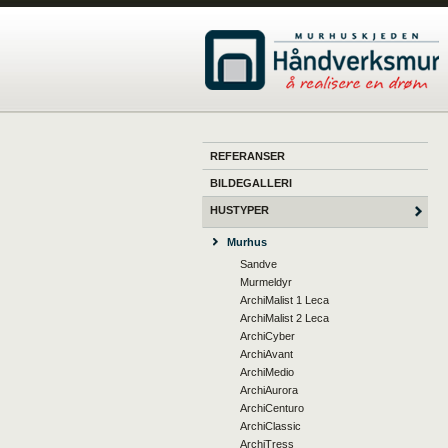
REFERANSER
BILDEGALLERI
HUSTYPER
Murhus
Sandve
Murmeldyr
ArchiMalist 1 Leca
ArchiMalist 2 Leca
ArchiCyber
ArchiAvant
ArchiMedio
ArchiAurora
ArchiCenturo
ArchiClassic
ArchiTress