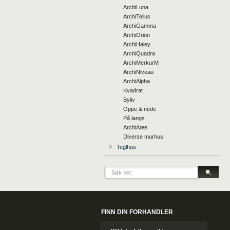
ArchiLuna
ArchiTellus
ArchiGamma
ArchiOrion
ArchiHaley
ArchiQuadra
ArchiMerkurM
ArchiNiveau
ArchiAlpha
Kvadrat
Byliv
Oppe & nede
På langs
ArchiAres
Diverse murhus
Teglhus
FINN DIN FORHANDLER