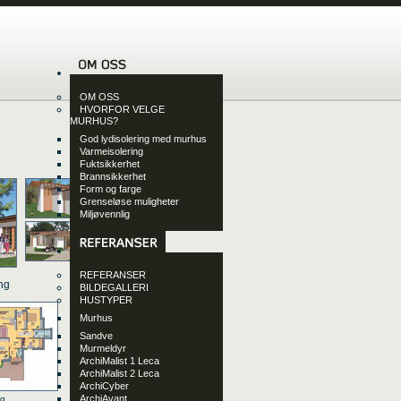
OM OSS
HVORFOR VELGE
MURHUS?
God lydisolering med murhus
Varmeisolering
Fuktsikkerhet
Brannsikkerhet
Form og farge
Grenseløse muligheter
Miljøvennlig
REFERANSER
anløsning
BILDEGALLERI
HUSTYPER
Murhus
Sandve
Murmeldyr
ArchiMalist 1 Leca
ArchiMalist 2 Leca
ArchiCyber
ArchiAvant
etg