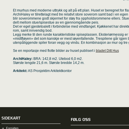
Et murhus med moderne uttrykk og alt på ett plan. Huset er beregnet for flat
ArchiHaley er tilrettelagt med tre relativt store soverom samt bad i en ege
blir soverommene godt skjermet for støy fra oppholdsrommene ellers. Stuen
delt mellom stue/spisestue av en gjennomgående peis.
Det er eget gjestetoalett i forbindelse med vindfanget. Kjøkkenet har direkt
rom, samt innvendig bod.
Legg merke til den runde karakteristiske spiseplassen. Eksteriørmessig er 
«midtfløyen» det som kanskje er mest iøyenfallende. Trespilene går igjen
utenpåliggende spiler foran vegg og vindu. En kombinasjon av mur og tre gi
Se en reportasje med flotte bilder av huset publisert i
bladet Ditt Hus
ArchiHaley:
BRA: 142,8 m2. Utebod 6,0 m2.
Største lengde 21,6 m. Største bredde 14,2 m.
Arkitekt:
AS Prosjektim Arkitektkontor
SIDEKART
Forsiden