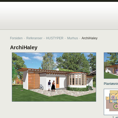
Forsiden
Referanser
HUSTYPER
Murhus
ArchiHaley
-
-
-
-
ArchiHaley
Pl
1. 