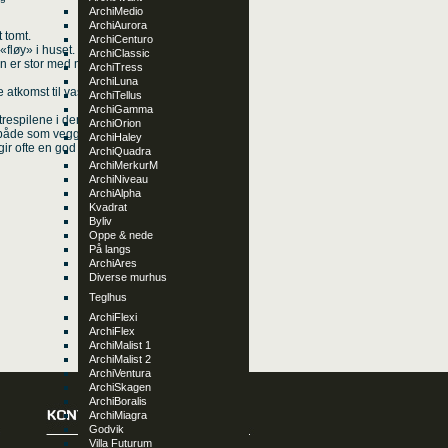
ArchiMedio
ArchiAurora
 tomt.
ArchiCenturo
n «fløy» i huset. På denne måten
ArchiClassic
 er stor med mye lys og visuelt
ArchiTress
ArchiLuna
e atkomst til vaskerom/teknisk
ArchiTellus
ArchiGamma
trespilene i den høye
ArchiOrion
 både som vegg i utebod, og som
ArchiHaley
r ofte en god effekt.
ArchiQuadra
ArchiMerkurM
ArchiNiveau
ArchiAlpha
Kvadrat
Byliv
Oppe & nede
På langs
ArchiAres
Diverse murhus
Teglhus
ArchiFlexi
ArchiFlex
ArchiMalist 1
ArchiMalist 2
ArchiVentura
ArchiSkagen
ArchiBoralis
ArchiMiagra
Godvik
Villa Futurum