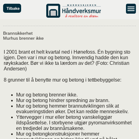
Brannsikkerhet
Murhus brenner ikke
I 2001 brant et helt kvartal ned i Hønefoss. Én bygning sto
igjen. Den var i mur og betong. Innvendig hadde den kun
røykskader. Bør vi ikke ta lærdom av det? (Foto: Christian
Andersen)
8 grunner til å benytte mur og betong i tettbebyggelse:
Mur og betong brenner ikke.
Mur og betong hindrer spredning av brann.
Mur og betong hemmer brannutviklingen slik at
evakueringstiden øker. Det kan redde menneskeliv.
Yttervegger i mur eller betong vanskeliggjør
ildspåsettelse. I storbyene utgjør pyromanvirksomhet
en tredjedel av brannårsakene.
Mur og betongkonstruksjoner hemmer