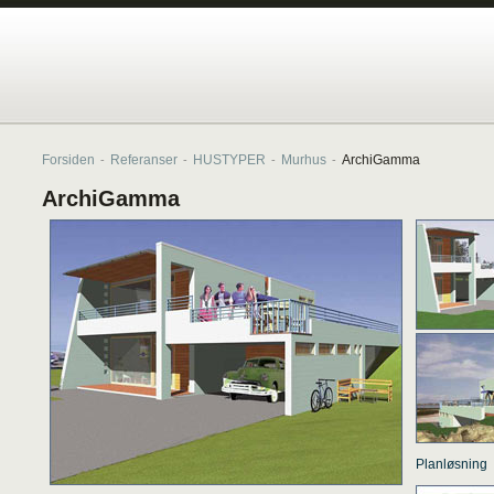
Forsiden
Referanser
HUSTYPER
Murhus
ArchiGamma
-
-
-
-
ArchiGamma
Pla