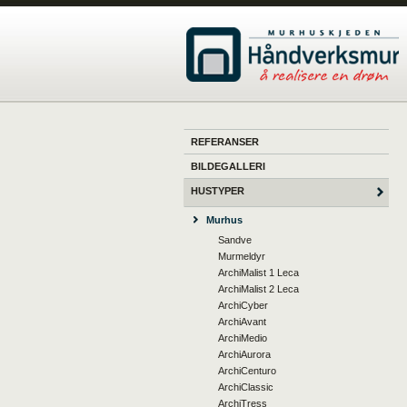
REFERANSER
BILDEGALLERI
HUSTYPER
Murhus
Sandve
Murmeldyr
ArchiMalist 1 Leca
ArchiMalist 2 Leca
ArchiCyber
ArchiAvant
ArchiMedio
ArchiAurora
ArchiCenturo
ArchiClassic
ArchiTress