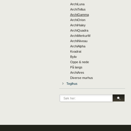
ArchiLuna
ArchiTellus
ArchiGamma
ArchiOrion
ArchiHaley
ArchiQuadra
ArchiMerkurM
ArchiNiveau
ArchiAlpha
Kvadrat
Byliv
Oppe & nede
På langs
ArchiAres
Diverse murhus
Teglhus