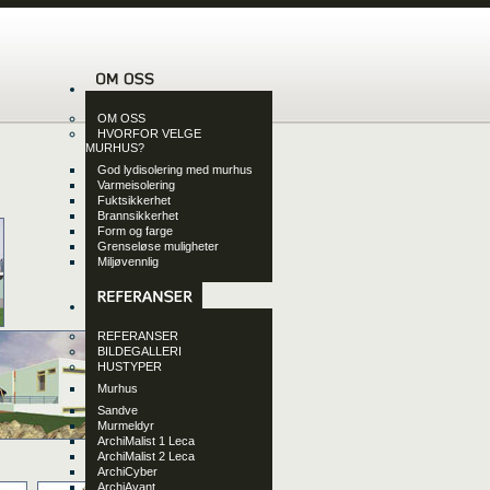
OM OSS
HVORFOR VELGE
MURHUS?
God lydisolering med murhus
Varmeisolering
Fuktsikkerhet
Brannsikkerhet
Form og farge
Grenseløse muligheter
Miljøvennlig
REFERANSER
BILDEGALLERI
HUSTYPER
Murhus
Sandve
Murmeldyr
ArchiMalist 1 Leca
ArchiMalist 2 Leca
nløsning
ArchiCyber
ArchiAvant