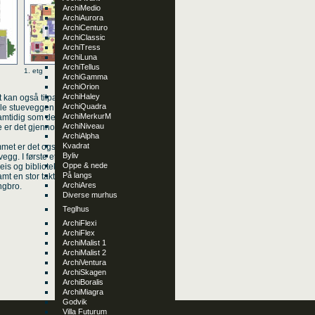
ArchiMedio
ArchiAurora
ArchiCenturo
ArchiClassic
ArchiTress
ArchiLuna
ArchiTellus
tg 1. etg
ArchiGamma
ArchiOrion
ArchiHaley
kan også tilpasses flatt terreng.
ArchiQuadra
Hele stueveggen ved
ArchiMerkurM
samtidig som det forsterker
ArchiNiveau
obe er det gjennomgående
ArchiAlpha
Kvadrat
et er det også dør inn til
Byliv
g. I første etasje er de to
Oppe & nede
is og bibliotek. Fra denne stuen
På langs
mt en stor takterrasse over
ArchiAres
ngbro.
Diverse murhus
Teglhus
ArchiFlexi
ArchiFlex
ArchiMalist 1
ArchiMalist 2
ArchiVentura
ArchiSkagen
ArchiBoralis
ArchiMiagra
Godvik
Villa Futurum