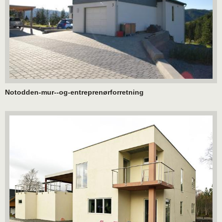
Notodden-mur--og-entreprenørforretning