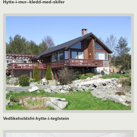
Hytte-i-mur--kledd-med-skifer
Vedlikeholdsfri-hytte-i-teglstein