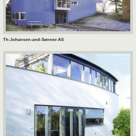
Th-Johansen-and-Sønner-AS