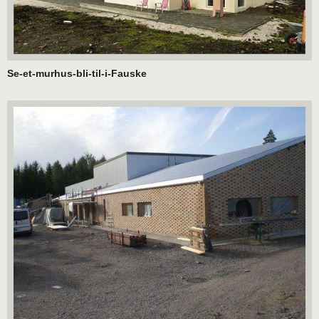
Se-et-murhus-bli-til-i-Fauske