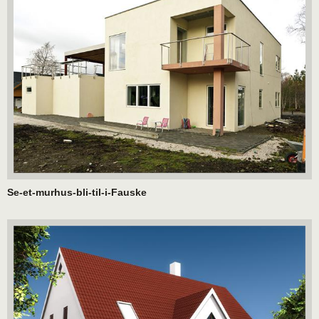
Se-et-murhus-bli-til-i-Fauske