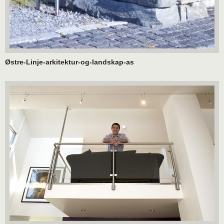
Østre-Linje-arkitektur-og-landskap-as