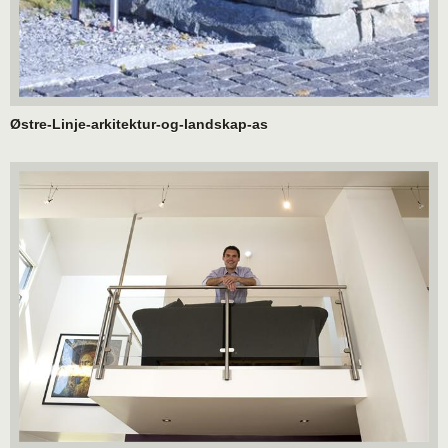
Østre-Linje-arkitektur-og-landskap-as