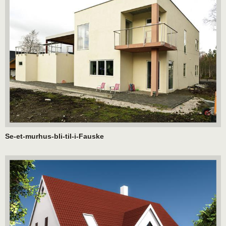
Se-et-murhus-bli-til-i-Fauske