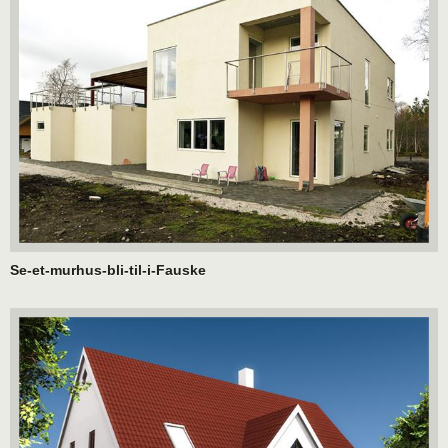
Se-et-murhus-bli-til-i-Fauske