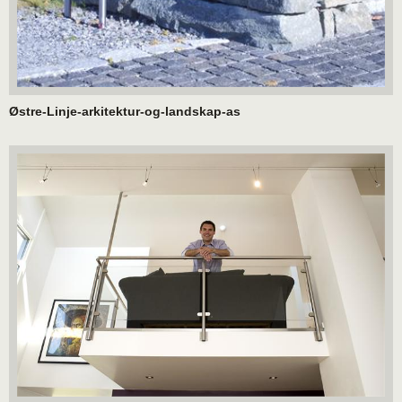
Østre-Linje-arkitektur-og-landskap-as