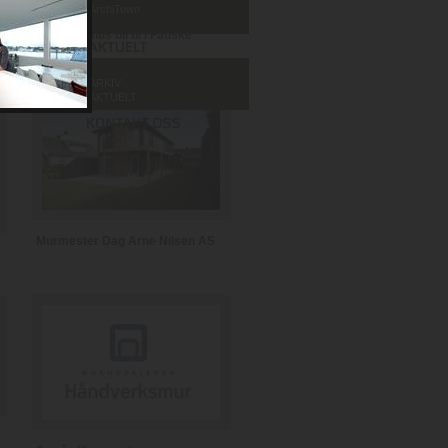
ArchiTown
Se et murhus bli til i Fauske
ARKIV
AKTUELT
Murmester Dag Arne Nilsen AS