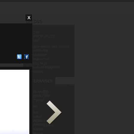
OM OSS
HVORFOR VELGE
MURHUS?
God lydisolering med murhus
Varmeisolering
Fuktsikkerhet
Brannsikkerhet
Form og farge
Grenseløse muligheter
Miljøvennlig
REFERANSER
BILDEGALLERI
HUSTYPER
Murhus
Sandve
Murmeldyr
ArchiMalist 1 Leca
ArchiMalist 2 Leca
ArchiCyber
Sivilarkitekt Kirsti Sveindal
ArchiAvant