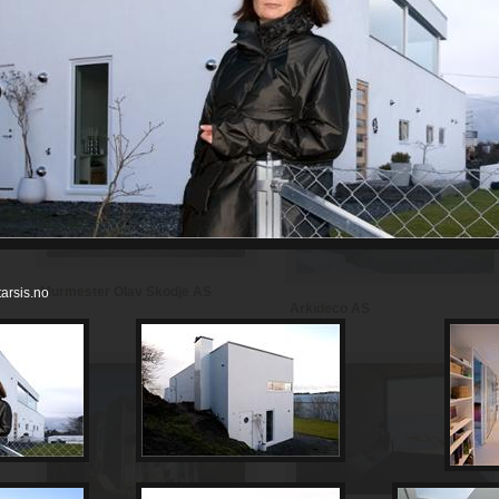
Murmester Einar Espedalen AS
Østre Linje arkitektur og
landskap as
Murmester Olav Skodje AS
arsis.no
Arkideco AS