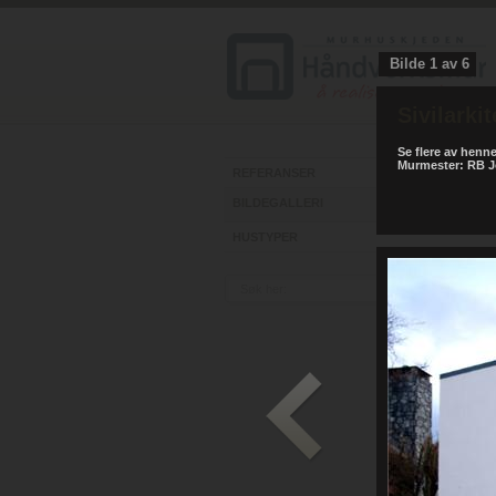
Bilde
1
av
6
Sivilarki
Se flere av henn
Murmester: RB 
REFERANSER
BILDEGALLERI
HUSTYPER