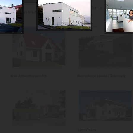
Coloss Murhus AS
MARLOW RAMFELT
Barnehage Lunde i Telemark
R B Johannessen AS
ArchiOrion