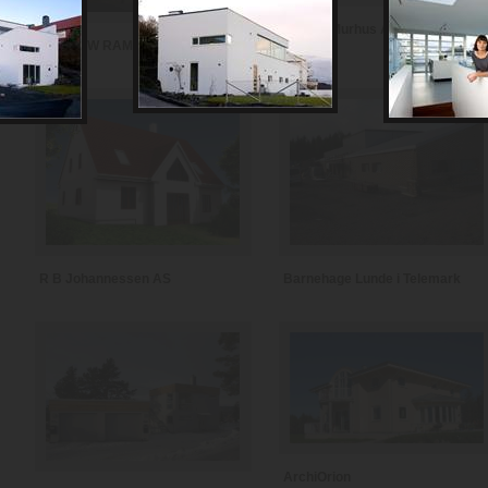
Coloss Murhus AS
MARLOW RAMFELT
Barnehage Lunde i Telemark
R B Johannessen AS
ArchiOrion