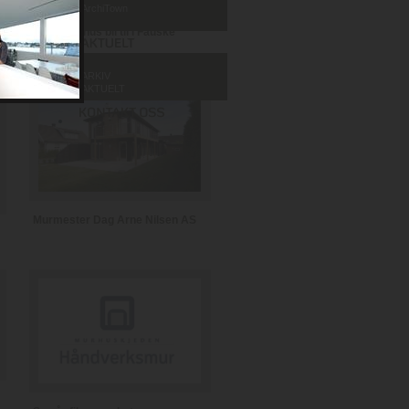
ArchiTown
Se et murhus bli til i Fauske
ARKIV
AKTUELT
Murmester Dag Arne Nilsen AS