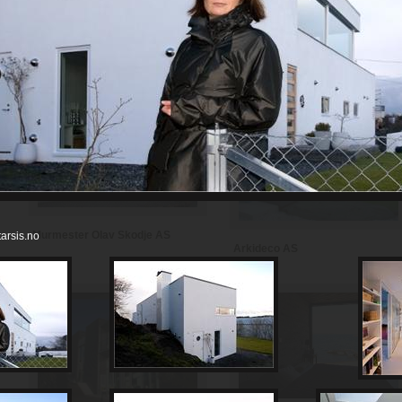
Murmester Einar Espedalen AS
Østre Linje arkitektur og
landskap as
Murmester Olav Skodje AS
arsis.no
Arkideco AS