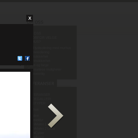
OM OSS
HVORFOR VELGE
MURHUS?
God lydisolering med murhus
Varmeisolering
Fuktsikkerhet
Brannsikkerhet
Form og farge
Grenseløse muligheter
Miljøvennlig
REFERANSER
BILDEGALLERI
HUSTYPER
Murhus
Sandve
Murmeldyr
ArchiMalist 1 Leca
ArchiMalist 2 Leca
ArchiCyber
Sivilarkitekt Kirsti Sveindal
ArchiAvant