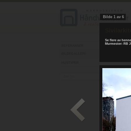
Bilde
1
av
6
Sivilarki
Se flere av henn
Murmester: RB 
REFERANSER
BILDEGALLERI
HUSTYPER