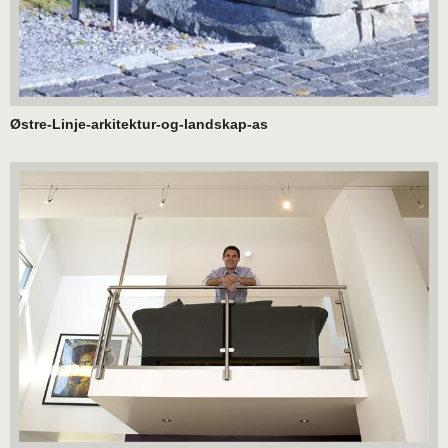
Østre-Linje-arkitektur-og-landskap-as