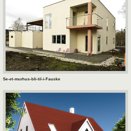
Se-et-murhus-bli-til-i-Fauske