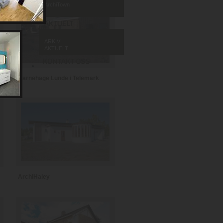
ArchiTown
ARKIV
AKTUELT
Barnehage Lunde i Telemark
ArchiHaley