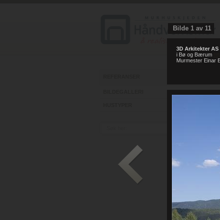
Bilde
1
av
11
3D Arkitekter AS
i Bø og Bærum
ht
Murmester Einar E
REFERANSER
BILDEGALLERI
HUSTYPER