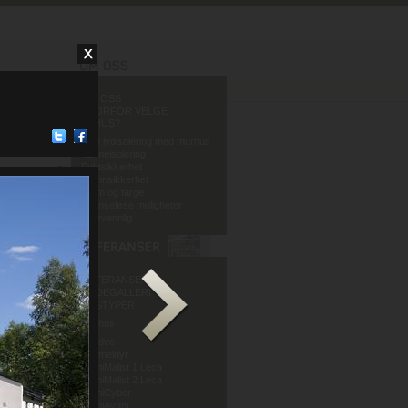
OM OSS
HVORFOR VELGE
MURHUS?
God lydisolering med murhus
Varmeisolering
Fuktsikkerhet
Brannsikkerhet
Form og farge
Grenseløse muligheter
Miljøvennlig
REFERANSER
BILDEGALLERI
HUSTYPER
Murhus
Mur og Puss AS
Sandve
Murmeldyr
ArchiMalist 1 Leca
ArchiMalist 2 Leca
ArchiCyber
ArchiAvant