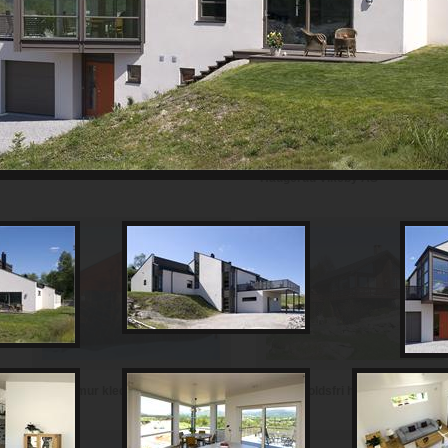
Th Johansen and Sønner AS
Haugerud Vikeby AS
Vedlikeholdsfri hytte i teglstein
Hytte i mur kledd med skifer