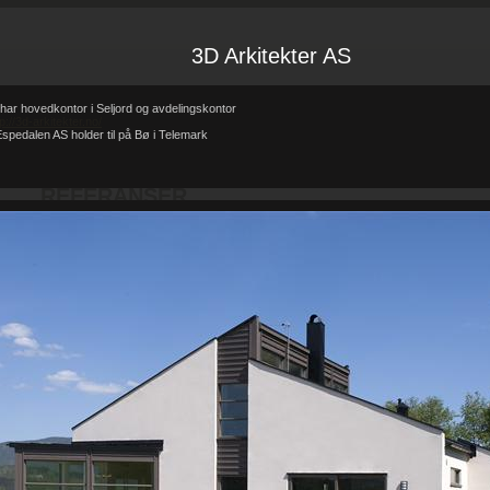
3D Arkitekter AS
har hovedkontor i Seljord og avdelingskontor
tp://3d-arkitekter.no/
spedalen AS holder til på Bø i Telemark
Forsiden
Referanser
REFERANSER
-
-
REFERANSER
Teglhus R.B.Johannessen AS
Hytte i mur