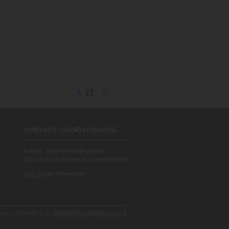
E-post:
post@handverksmur.no
Klikk her
for å komme til kontaktskjema
Logg inn
for forhandlere
 og webutvikling av
A2N Digitalbyrå/ Reklamebyrå