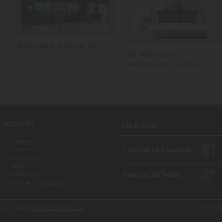
Murmester Eirik Hansen AS
3D Arkitekter AS
Murmester Einar Espedalen AS
SIDEKART
Forsiden
Om oss
Referanser
Aktuelt
Kontakt oss
Bestill Murhusmagasinet
Webdesign
o - E-post:
post@handverksmur.no