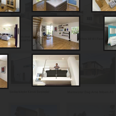
Notodden mur og
Se et murhus bli til i Fauske
entreprenørforretning
Sivilarkitekt Kirsti Sveindal
Murmester Dag Arne Nilsen AS