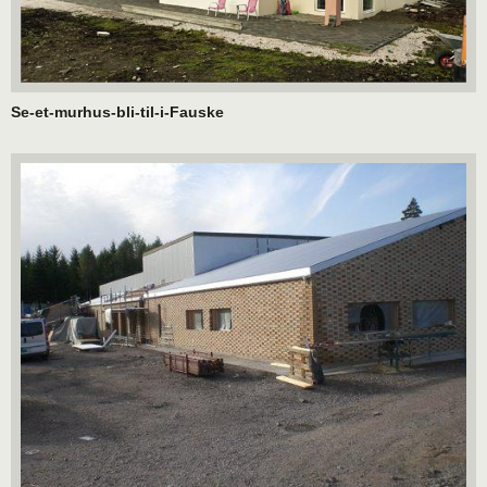
Se-et-murhus-bli-til-i-Fauske