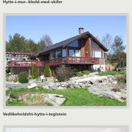
Hytte-i-mur--kledd-med-skifer
Vedlikeholdsfri-hytte-i-teglstein