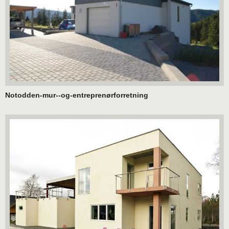
Notodden-mur--og-entreprenørforretning