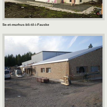
Se-et-murhus-bli-til-i-Fauske