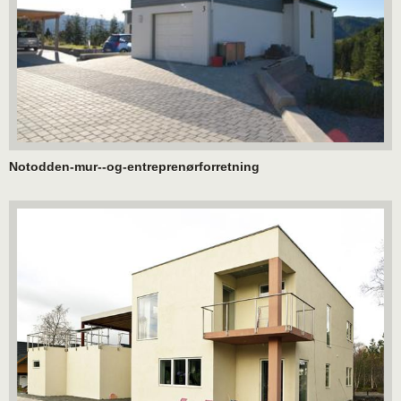
Notodden-mur--og-entreprenørforretning