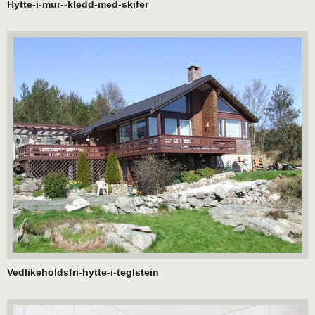
Hytte-i-mur--kledd-med-skifer
Vedlikeholdsfri-hytte-i-teglstein