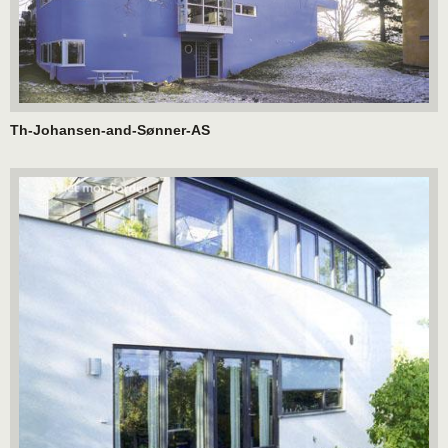
Th-Johansen-and-Sønner-AS