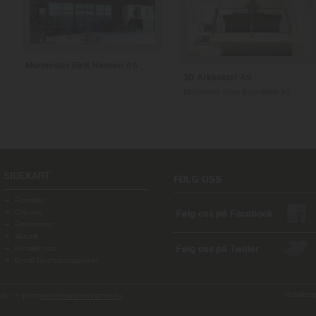
Murmester Eirik Hansen AS
3D Arkitekter AS
Murmester Einar Espedalen AS
SIDEKART
Forsiden
Om oss
Referanser
Aktuelt
Kontakt oss
Bestill Murhusmagasinet
Webdesign
o - E-post:
post@handverksmur.no