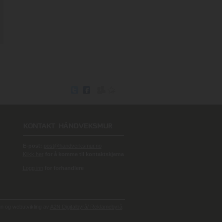
E-post:
post@handverksmur.no
Klikk her
for å komme til kontaktskjema
Logg inn
for forhandlere
 og webutvikling av
A2N Digitalbyrå/ Reklamebyrå