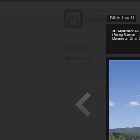
Bilde
1
av
11
3D Arkitekter AS
i Bø og Bærum
ht
Murmester Einar E
REFERANSER
BILDEGALLERI
HUSTYPER