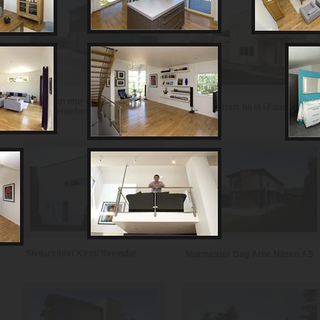
Notodden mur og
Se et murhus bli til i Fauske
entreprenørforretning
Sivilarkitekt Kirsti Sveindal
Murmester Dag Arne Nilsen AS