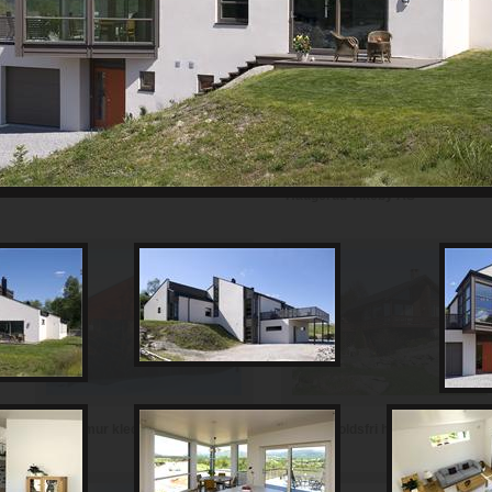
Th Johansen and Sønner AS
Haugerud Vikeby AS
Vedlikeholdsfri hytte i teglstein
Hytte i mur kledd med skifer