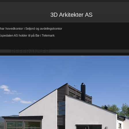
3D Arkitekter AS
har hovedkontor i Seljord og avdelingskontor
tp://3d-arkitekter.no/
spedalen AS holder til på Bø i Telemark
Forsiden
Referanser
REFERANSER
-
-
REFERANSER
Teglhus R.B.Johannessen AS
Hytte i mur