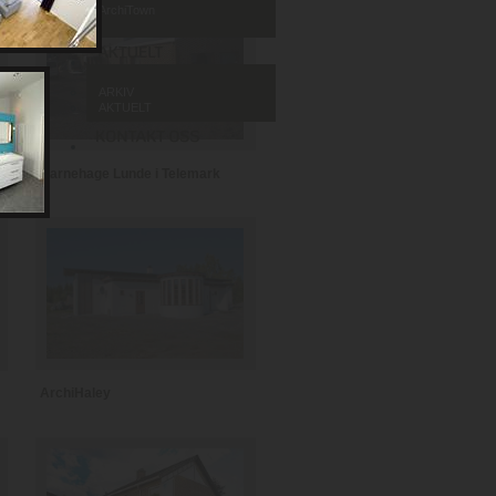
ArchiTown
ARKIV
AKTUELT
Barnehage Lunde i Telemark
ArchiHaley