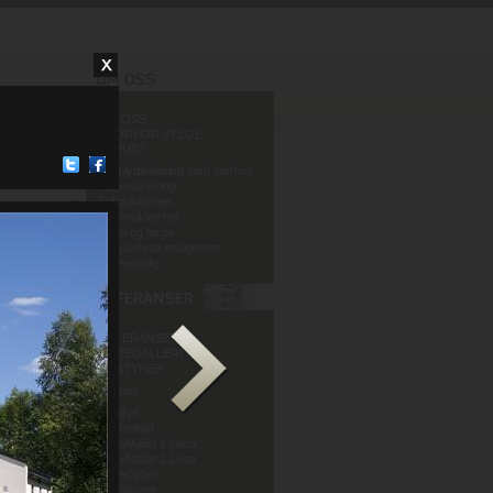
OM OSS
HVORFOR VELGE
MURHUS?
God lydisolering med murhus
Varmeisolering
Fuktsikkerhet
Brannsikkerhet
Form og farge
Grenseløse muligheter
Miljøvennlig
REFERANSER
BILDEGALLERI
HUSTYPER
Murhus
Mur og Puss AS
Sandve
Murmeldyr
ArchiMalist 1 Leca
ArchiMalist 2 Leca
ArchiCyber
ArchiAvant