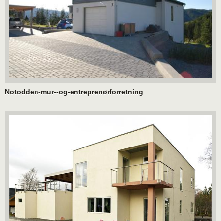
Notodden-mur--og-entreprenørforretning