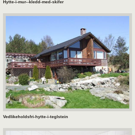
Hytte-i-mur--kledd-med-skifer
Vedlikeholdsfri-hytte-i-teglstein