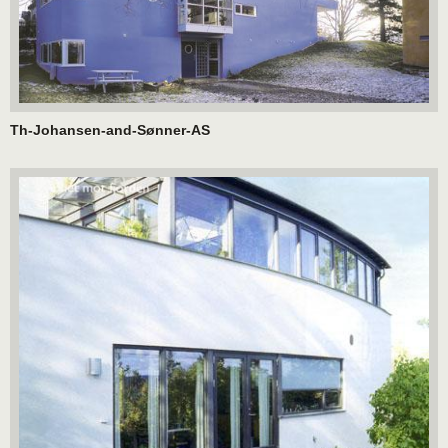
Th-Johansen-and-Sønner-AS