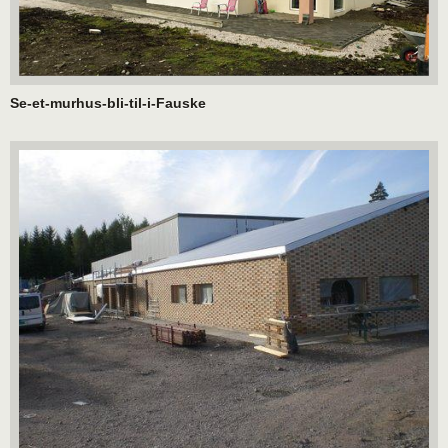
Se-et-murhus-bli-til-i-Fauske