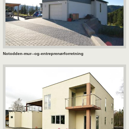
Notodden-mur--og-entreprenørforretning