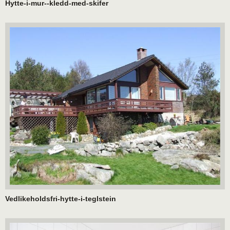
Hytte-i-mur--kledd-med-skifer
Vedlikeholdsfri-hytte-i-teglstein