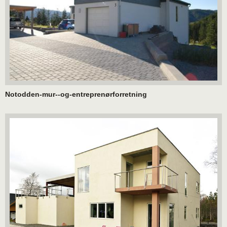
Notodden-mur--og-entreprenørforretning