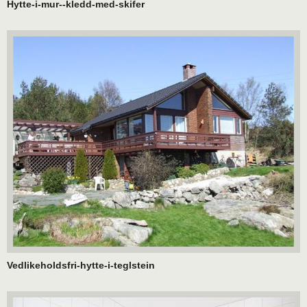
Hytte-i-mur--kledd-med-skifer
Vedlikeholdsfri-hytte-i-teglstein