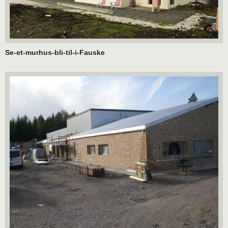
Se-et-murhus-bli-til-i-Fauske