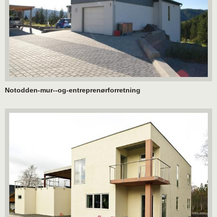
Notodden-mur--og-entreprenørforretning