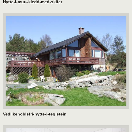
Hytte-i-mur--kledd-med-skifer
Vedlikeholdsfri-hytte-i-teglstein