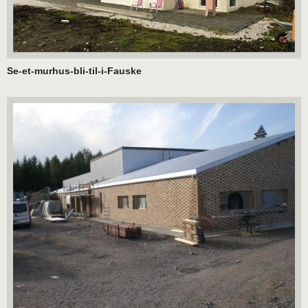
Se-et-murhus-bli-til-i-Fauske