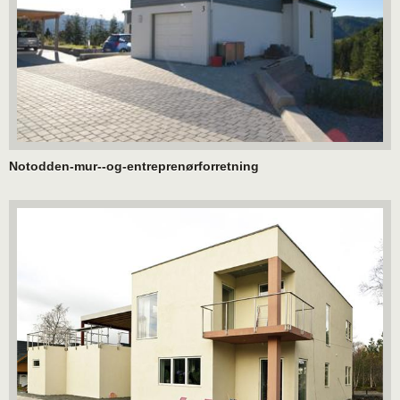
Notodden-mur--og-entreprenørforretning