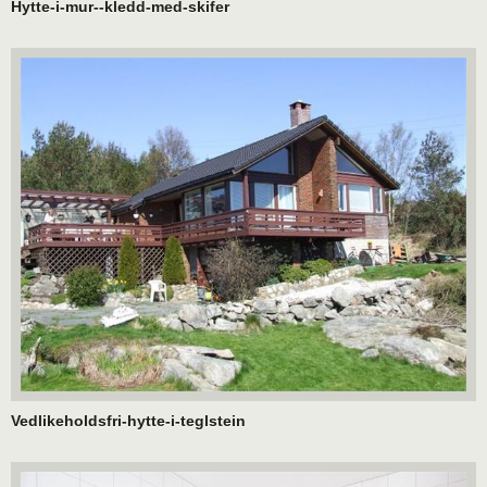
Hytte-i-mur--kledd-med-skifer
Vedlikeholdsfri-hytte-i-teglstein