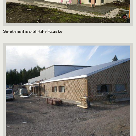
Se-et-murhus-bli-til-i-Fauske