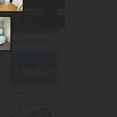
ArchiTown
ARKIV
AKTUELT
Barnehage Lunde i Telemark
ArchiHaley