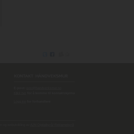
E-post:
post@handverksmur.no
Klikk her
for å komme til kontaktskjema
Logg inn
for forhandlere
 og webutvikling av
A2N Digitalbyrå/ Reklamebyrå