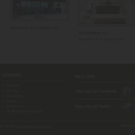
Murmester Eirik Hansen AS
3D Arkitekter AS
Murmester Einar Espedalen AS
SIDEKART
Forsiden
Om oss
Referanser
Aktuelt
Kontakt oss
Bestill Murhusmagasinet
Webdesign
o - E-post:
post@handverksmur.no