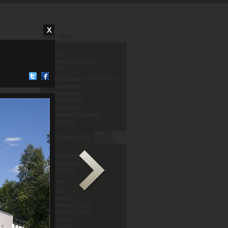
OM OSS
HVORFOR VELGE
MURHUS?
God lydisolering med murhus
Varmeisolering
Fuktsikkerhet
Brannsikkerhet
Form og farge
Grenseløse muligheter
Miljøvennlig
REFERANSER
BILDEGALLERI
HUSTYPER
Murhus
Mur og Puss AS
Sandve
Murmeldyr
ArchiMalist 1 Leca
ArchiMalist 2 Leca
ArchiCyber
ArchiAvant