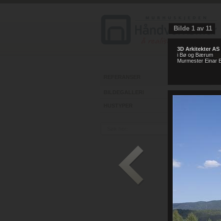
Bilde
1
av
11
3D Arkitekter AS
i Bø og Bærum
ht
Murmester Einar E
REFERANSER
BILDEGALLERI
HUSTYPER