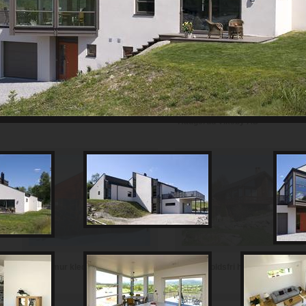
Th Johansen and Sønner AS
Haugerud Vikeby AS
Vedlikeholdsfri hytte i teglstein
Hytte i mur kledd med skifer