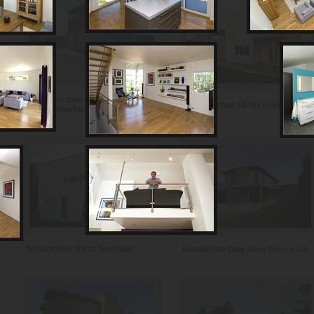
Notodden mur og
Se et murhus bli til i Fauske
entreprenørforretning
Sivilarkitekt Kirsti Sveindal
Murmester Dag Arne Nilsen AS