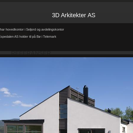
3D Arkitekter AS
har hovedkontor i Seljord og avdelingskontor
tp://3d-arkitekter.no/
spedalen AS holder til på Bø i Telemark
Forsiden
Referanser
REFERANSER
-
-
REFERANSER
Teglhus R.B.Johannessen AS
Hytte i mur