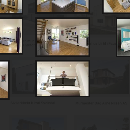
Notodden mur og
Se et murhus bli til i Fauske
entreprenørforretning
Sivilarkitekt Kirsti Sveindal
Murmester Dag Arne Nilsen AS