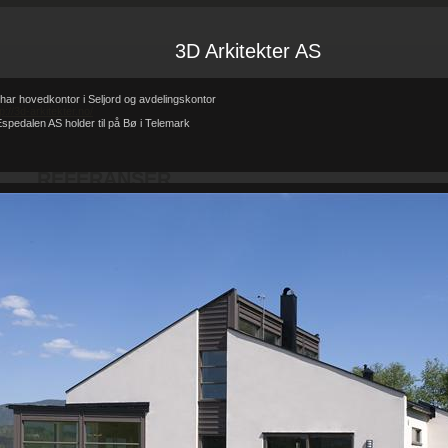
3D Arkitekter AS
har hovedkontor i Seljord og avdelingskontor
tp://3d-arkitekter.no/
spedalen AS holder til på Bø i Telemark
Forsiden
Referanser
REFERANSER
-
-
REFERANSER
Teglhus R.B.Johannessen AS
Hytte i mur