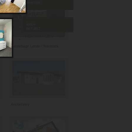
ArchiTown
ARKIV
AKTUELT
Barnehage Lunde i Telemark
ArchiHaley