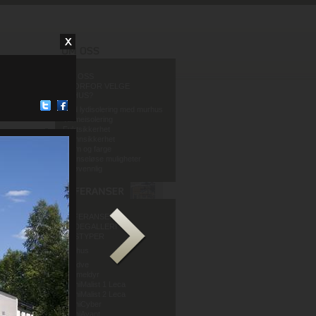
OM OSS
HVORFOR VELGE
MURHUS?
God lydisolering med murhus
Varmeisolering
Fuktsikkerhet
Brannsikkerhet
Form og farge
Grenseløse muligheter
Miljøvennlig
REFERANSER
BILDEGALLERI
HUSTYPER
Murhus
Mur og Puss AS
Sandve
Murmeldyr
ArchiMalist 1 Leca
ArchiMalist 2 Leca
ArchiCyber
ArchiAvant