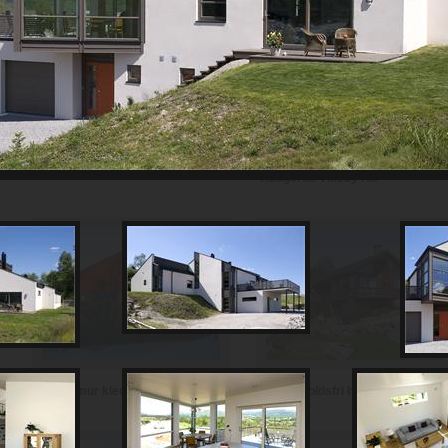
Th Johansen and Sønner AS
Haugerud Vikeby AS
Vedlikeholdsfri hytte i teglstein
Hytte i mur kledd med skifer