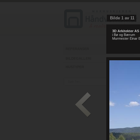
Bilde
1
av
11
3D Arkitekter AS
i Bø og Bærum
ht
Murmester Einar E
REFERANSER
BILDEGALLERI
HUSTYPER