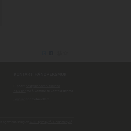
E-post:
post@handverksmur.no
Klikk her
for å komme til kontaktskjema
Logg inn
for forhandlere
 og webutvikling av
A2N Digitalbyrå/ Reklamebyrå