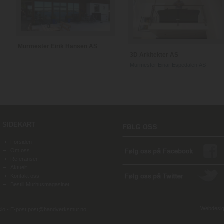
Murmester Eirik Hansen AS
3D Arkitekter AS
Murmester Einar Espedalen AS
SIDEKART
Forsiden
Om oss
Referanser
Aktuelt
Kontakt oss
Bestill Murhusmagasinet
Webdesign
o - E-post:
post@handverksmur.no