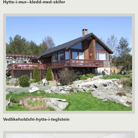
Hytte-i-mur--kledd-med-skifer
Vedlikeholdsfri-hytte-i-teglstein