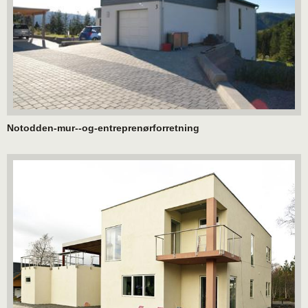
Notodden-mur--og-entreprenørforretning