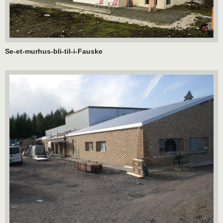
Se-et-murhus-bli-til-i-Fauske