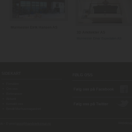
Murmester Eirik Hansen AS
3D Arkitekter AS
Murmester Einar Espedalen AS
SIDEKART
Forsiden
Om oss
Referanser
Aktuelt
Kontakt oss
Bestill Murhusmagasinet
Webdesign
o - E-post:
post@handverksmur.no