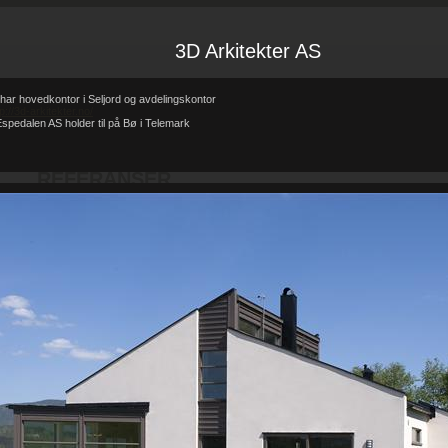
3D Arkitekter AS
har hovedkontor i Seljord og avdelingskontor
tp://3d-arkitekter.no/
spedalen AS holder til på Bø i Telemark
Forsiden
Referanser
REFERANSER
-
-
REFERANSER
Teglhus R.B.Johannessen AS
Hytte i mur