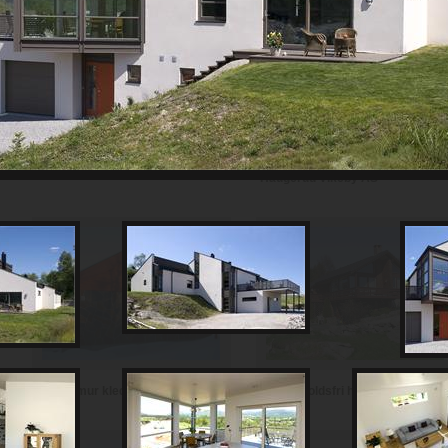
Th Johansen and Sønner AS
Haugerud Vikeby AS
Vedlikeholdsfri hytte i teglstein
Hytte i mur kledd med skifer