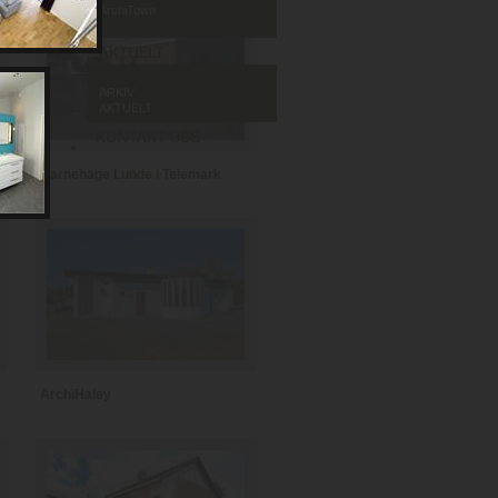
ArchiTown
ARKIV
AKTUELT
Barnehage Lunde i Telemark
ArchiHaley