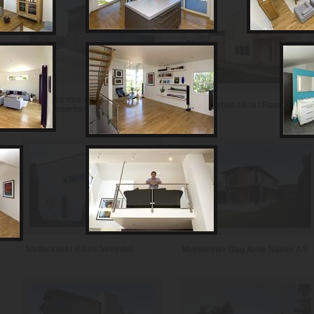
Notodden mur og
Se et murhus bli til i Fauske
entreprenørforretning
Sivilarkitekt Kirsti Sveindal
Murmester Dag Arne Nilsen AS