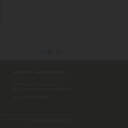
E-post:
post@handverksmur.no
Klikk her
for å komme til kontaktskjema
Logg inn
for forhandlere
 og webutvikling av
A2N Digitalbyrå/ Reklamebyrå