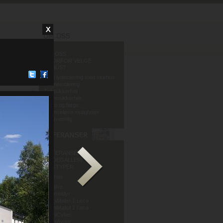
OM OSS
HVORFOR VELGE
MURHUS?
God lydisolering med murhus
Varmeisolering
Fuktsikkerhet
Brannsikkerhet
Form og farge
Grenseløse muligheter
Miljøvennlig
REFERANSER
BILDEGALLERI
HUSTYPER
Murhus
Mur og Puss AS
Sandve
Murmeldyr
ArchiMalist 1 Leca
ArchiMalist 2 Leca
ArchiCyber
ArchiAvant