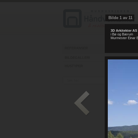
Bilde
1
av
11
3D Arkitekter AS
i Bø og Bærum
ht
Murmester Einar E
REFERANSER
BILDEGALLERI
HUSTYPER