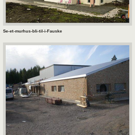
Se-et-murhus-bli-til-i-Fauske