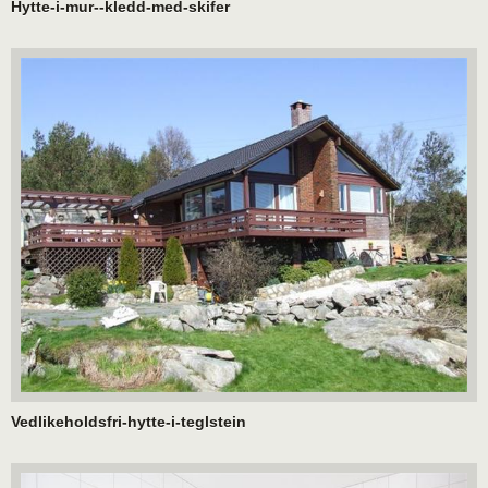
Hytte-i-mur--kledd-med-skifer
Vedlikeholdsfri-hytte-i-teglstein