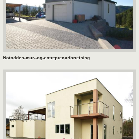
Notodden-mur--og-entreprenørforretning