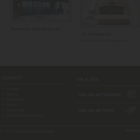
Murmester Eirik Hansen AS
3D Arkitekter AS
Murmester Einar Espedalen AS
SIDEKART
Forsiden
Om oss
Referanser
Aktuelt
Kontakt oss
Bestill Murhusmagasinet
Webdesign
o - E-post:
post@handverksmur.no