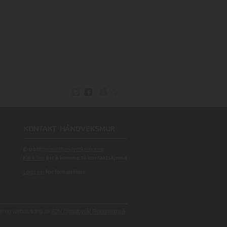
E-post:
post@handverksmur.no
Klikk her
for å komme til kontaktskjema
Logg inn
for forhandlere
 og webutvikling av
A2N Digitalbyrå/ Reklamebyrå