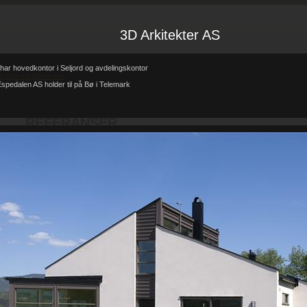
3D Arkitekter AS
har hovedkontor i Seljord og avdelingskontor
tp://3d-arkitekter.no/
spedalen AS holder til på Bø i Telemark
Forsiden
Referanser
REFERANSER
-
-
REFERANSER
Teglhus R.B.Johannessen AS
Hytte i mur