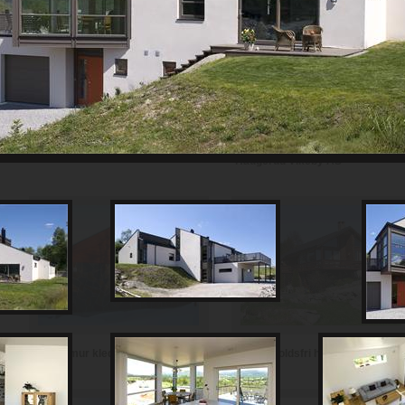
Th Johansen and Sønner AS
Haugerud Vikeby AS
Vedlikeholdsfri hytte i teglstein
Hytte i mur kledd med skifer