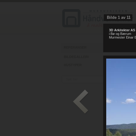
Bilde
1
av
11
3D Arkitekter AS
i Bø og Bærum
ht
Murmester Einar E
REFERANSER
BILDEGALLERI
HUSTYPER