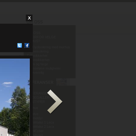
OM OSS
HVORFOR VELGE
MURHUS?
God lydisolering med murhus
Varmeisolering
Fuktsikkerhet
Brannsikkerhet
Form og farge
Grenseløse muligheter
Miljøvennlig
REFERANSER
BILDEGALLERI
HUSTYPER
Murhus
Mur og Puss AS
Sandve
Murmeldyr
ArchiMalist 1 Leca
ArchiMalist 2 Leca
ArchiCyber
ArchiAvant