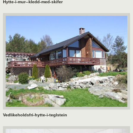
Hytte-i-mur--kledd-med-skifer
Vedlikeholdsfri-hytte-i-teglstein