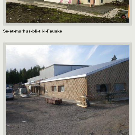
Se-et-murhus-bli-til-i-Fauske