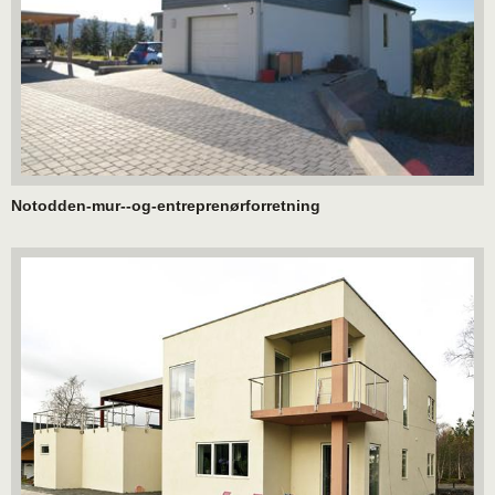
Notodden-mur--og-entreprenørforretning