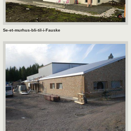
Se-et-murhus-bli-til-i-Fauske