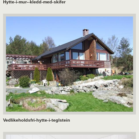
Hytte-i-mur--kledd-med-skifer
Vedlikeholdsfri-hytte-i-teglstein