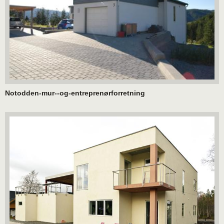
Notodden-mur--og-entreprenørforretning