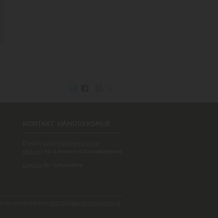
E-post:
post@handverksmur.no
Klikk her
for å komme til kontaktskjema
Logg inn
for forhandlere
 og webutvikling av
A2N Digitalbyrå/ Reklamebyrå