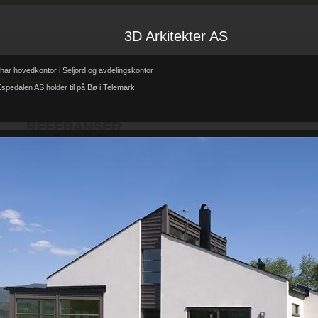
3D Arkitekter AS
har hovedkontor i Seljord og avdelingskontor
tp://3d-arkitekter.no/
spedalen AS holder til på Bø i Telemark
Forsiden
Referanser
REFERANSER
-
-
REFERANSER
Teglhus R.B.Johannessen AS
Hytte i mur