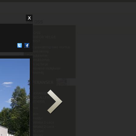
OM OSS
HVORFOR VELGE
MURHUS?
God lydisolering med murhus
Varmeisolering
Fuktsikkerhet
Brannsikkerhet
Form og farge
Grenseløse muligheter
Miljøvennlig
REFERANSER
BILDEGALLERI
HUSTYPER
Murhus
Mur og Puss AS
Sandve
Murmeldyr
ArchiMalist 1 Leca
ArchiMalist 2 Leca
ArchiCyber
ArchiAvant