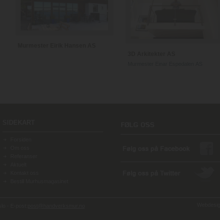
Murmester Eirik Hansen AS
3D Arkitekter AS
Murmester Einar Espedalen AS
SIDEKART
Forsiden
Om oss
Referanser
Aktuelt
Kontakt oss
Bestill Murhusmagasinet
Webdesign
o - E-post:
post@handverksmur.no