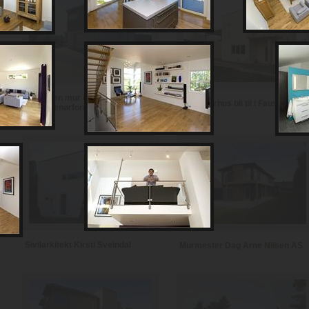
Notodden mur og
Se et murhus bli til i Fauske
entreprenørforretning
Sivilarkitekt Kirsti Sveindal
Murmester Dag Arne Nilsen AS