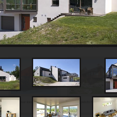
Th Johansen and Sønner AS
Haugerud Vikeby AS
Vedlikeholdsfri hytte i teglstein
Hytte i mur kledd med skifer