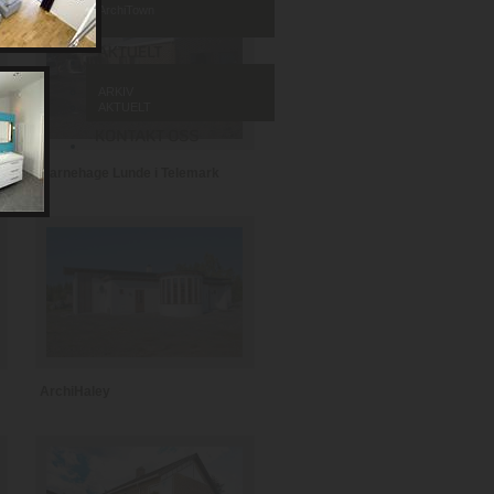
ArchiTown
ARKIV
AKTUELT
Barnehage Lunde i Telemark
ArchiHaley