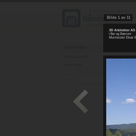
Bilde
1
av
11
3D Arkitekter AS
i Bø og Bærum
ht
Murmester Einar E
REFERANSER
BILDEGALLERI
HUSTYPER