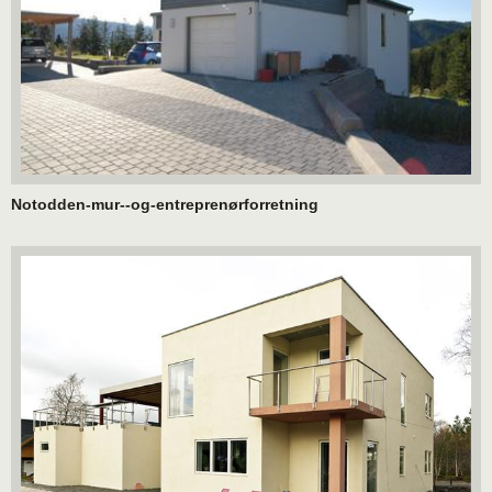
Notodden-mur--og-entreprenørforretning