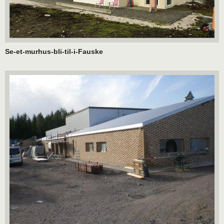
Se-et-murhus-bli-til-i-Fauske