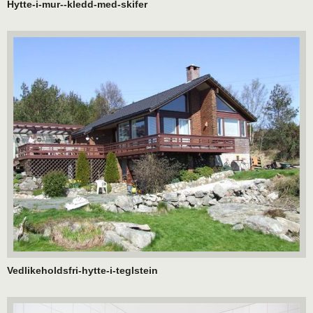
Hytte-i-mur--kledd-med-skifer
Vedlikeholdsfri-hytte-i-teglstein