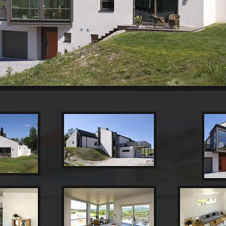
Th Johansen and Sønner AS
Haugerud Vikeby AS
Vedlikeholdsfri hytte i teglstein
Hytte i mur kledd med skifer