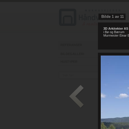
Bilde
1
av
11
3D Arkitekter AS
i Bø og Bærum
ht
Murmester Einar E
REFERANSER
BILDEGALLERI
HUSTYPER