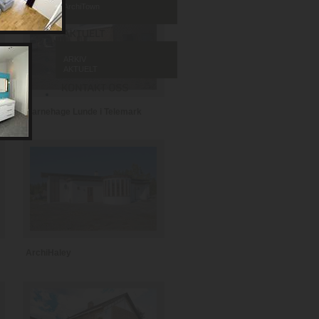
ArchiTown
ARKIV
AKTUELT
Barnehage Lunde i Telemark
ArchiHaley