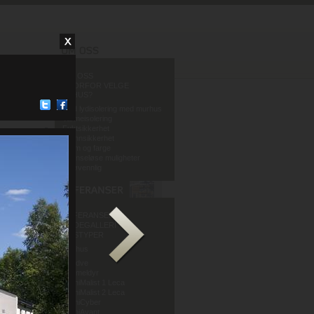
OM OSS
HVORFOR VELGE
MURHUS?
God lydisolering med murhus
Varmeisolering
Fuktsikkerhet
Brannsikkerhet
Form og farge
Grenseløse muligheter
Miljøvennlig
REFERANSER
BILDEGALLERI
HUSTYPER
Murhus
Mur og Puss AS
Sandve
Murmeldyr
ArchiMalist 1 Leca
ArchiMalist 2 Leca
ArchiCyber
ArchiAvant