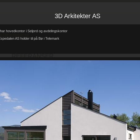
3D Arkitekter AS
har hovedkontor i Seljord og avdelingskontor
tp://3d-arkitekter.no/
spedalen AS holder til på Bø i Telemark
Forsiden
Referanser
REFERANSER
-
-
REFERANSER
Teglhus R.B.Johannessen AS
Hytte i mur