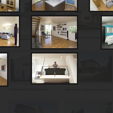
Notodden mur og
Se et murhus bli til i Fauske
entreprenørforretning
Sivilarkitekt Kirsti Sveindal
Murmester Dag Arne Nilsen AS