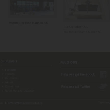
Murmester Eirik Hansen AS
3D Arkitekter AS
Murmester Einar Espedalen AS
SIDEKART
Forsiden
Om oss
Referanser
Aktuelt
Kontakt oss
Bestill Murhusmagasinet
Webdesign
o - E-post:
post@handverksmur.no