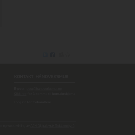
E-post:
post@handverksmur.no
Klikk her
for å komme til kontaktskjema
Logg inn
for forhandlere
 og webutvikling av
A2N Digitalbyrå/ Reklamebyrå