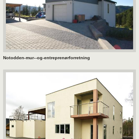
Notodden-mur--og-entreprenørforretning