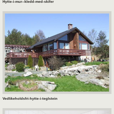
Hytte-i-mur--kledd-med-skifer
Vedlikeholdsfri-hytte-i-teglstein