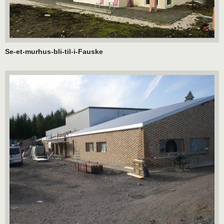
Se-et-murhus-bli-til-i-Fauske