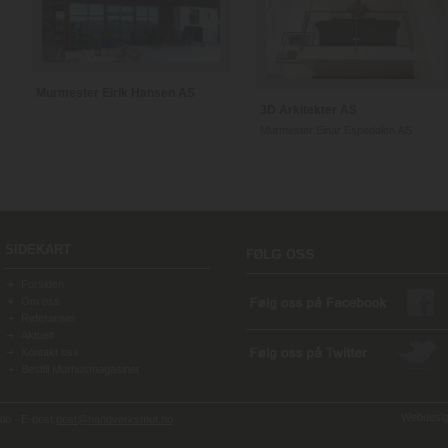
Murmester Eirik Hansen AS
3D Arkitekter AS
Murmester Einar Espedalen AS
SIDEKART
Forsiden
Om oss
Referanser
Aktuelt
Kontakt oss
Bestill Murhusmagasinet
Webdesign
o - E-post:
post@handverksmur.no