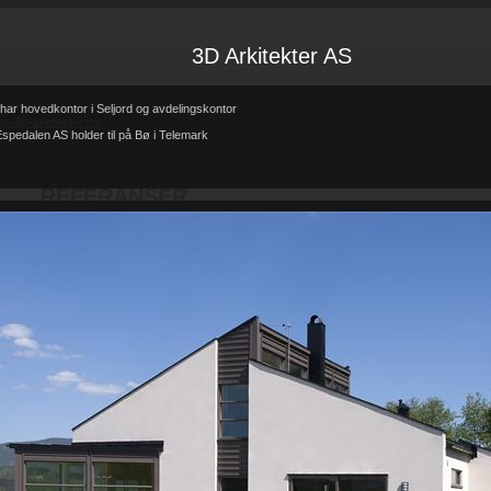
3D Arkitekter AS
har hovedkontor i Seljord og avdelingskontor
tp://3d-arkitekter.no/
spedalen AS holder til på Bø i Telemark
Forsiden
Referanser
REFERANSER
-
-
REFERANSER
Teglhus R.B.Johannessen AS
Hytte i mur