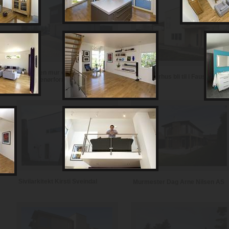
Notodden mur og
Se et murhus bli til i Fauske
entreprenørforretning
Sivilarkitekt Kirsti Sveindal
Murmester Dag Arne Nilsen AS