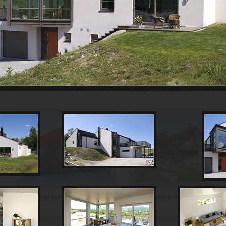
Th Johansen and Sønner AS
Haugerud Vikeby AS
Vedlikeholdsfri hytte i teglstein
Hytte i mur kledd med skifer