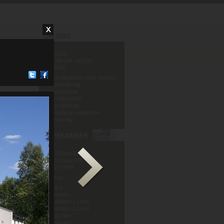
OM OSS
HVORFOR VELGE
MURHUS?
God lydisolering med murhus
Varmeisolering
Fuktsikkerhet
Brannsikkerhet
Form og farge
Grenseløse muligheter
Miljøvennlig
REFERANSER
BILDEGALLERI
HUSTYPER
Murhus
Mur og Puss AS
Sandve
Murmeldyr
ArchiMalist 1 Leca
ArchiMalist 2 Leca
ArchiCyber
ArchiAvant