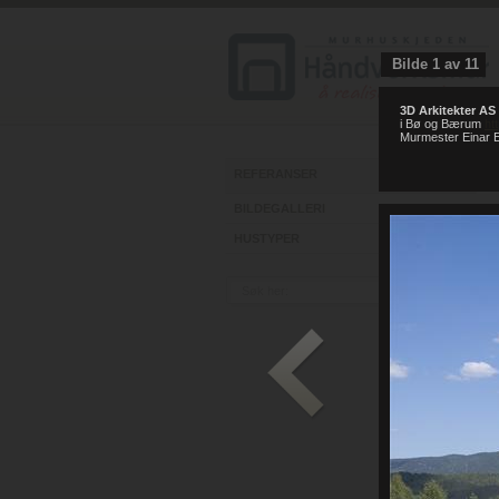
Bilde
1
av
11
3D Arkitekter AS
i Bø og Bærum
ht
Murmester Einar E
REFERANSER
BILDEGALLERI
HUSTYPER