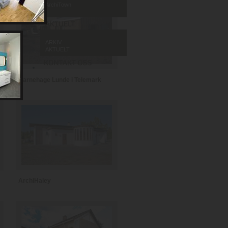
ArchiTown
ARKIV
AKTUELT
Barnehage Lunde i Telemark
ArchiHaley