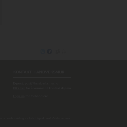
E-post:
post@handverksmur.no
Klikk her
for å komme til kontaktskjema
Logg inn
for forhandlere
 og webutvikling av
A2N Digitalbyrå/ Reklamebyrå