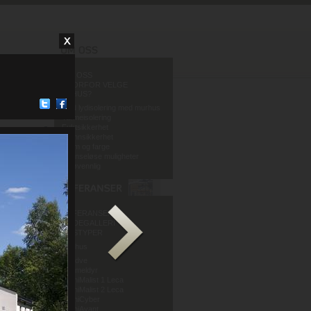
OM OSS
HVORFOR VELGE
MURHUS?
God lydisolering med murhus
Varmeisolering
Fuktsikkerhet
Brannsikkerhet
Form og farge
Grenseløse muligheter
Miljøvennlig
REFERANSER
BILDEGALLERI
HUSTYPER
Murhus
Mur og Puss AS
Sandve
Murmeldyr
ArchiMalist 1 Leca
ArchiMalist 2 Leca
ArchiCyber
ArchiAvant