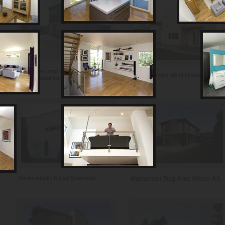
Notodden mur og
Se et murhus bli til i Fauske
entreprenørforretning
Sivilarkitekt Kirsti Sveindal
Murmester Dag Arne Nilsen AS