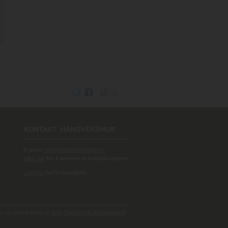
E-post:
post@handverksmur.no
Klikk her
for å komme til kontaktskjema
Logg inn
for forhandlere
 og webutvikling av
A2N Digitalbyrå/ Reklamebyrå