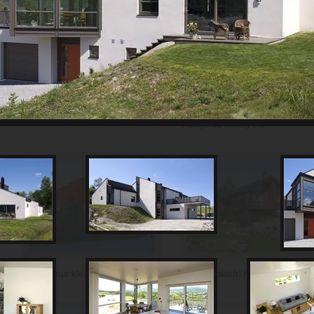
Th Johansen and Sønner AS
Haugerud Vikeby AS
Vedlikeholdsfri hytte i teglstein
Hytte i mur kledd med skifer