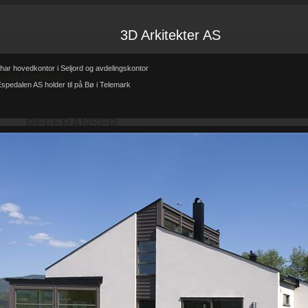
3D Arkitekter AS
har hovedkontor i Seljord og avdelingskontor
tp://3d-arkitekter.no/
spedalen AS holder til på Bø i Telemark
Forsiden
Referanser
REFERANSER
-
-
REFERANSER
Teglhus R.B.Johannessen AS
Hytte i mur