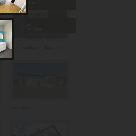
ArchiTown
ARKIV
AKTUELT
Barnehage Lunde i Telemark
ArchiHaley