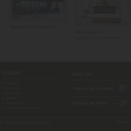
Murmester Eirik Hansen AS
3D Arkitekter AS
Murmester Einar Espedalen AS
SIDEKART
Forsiden
Om oss
Referanser
Aktuelt
Kontakt oss
Bestill Murhusmagasinet
Webdesign
o - E-post:
post@handverksmur.no