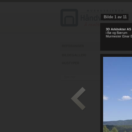
Bilde
1
av
11
3D Arkitekter AS
i Bø og Bærum
ht
Murmester Einar E
REFERANSER
BILDEGALLERI
HUSTYPER