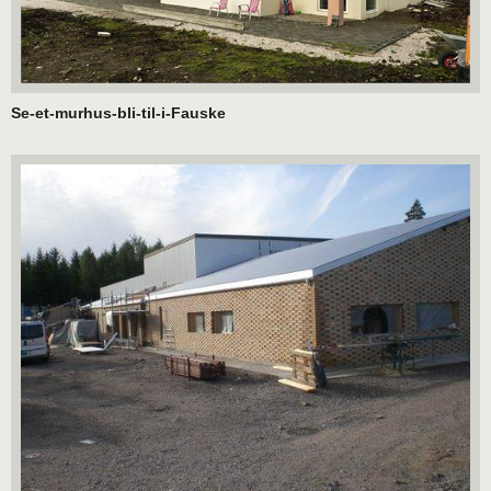
Se-et-murhus-bli-til-i-Fauske