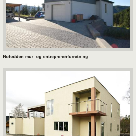
Notodden-mur--og-entreprenørforretning