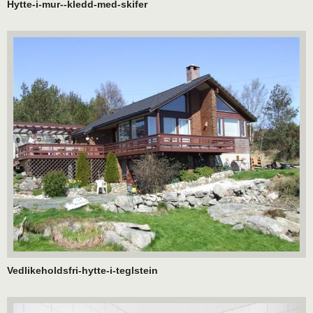
Hytte-i-mur--kledd-med-skifer
Vedlikeholdsfri-hytte-i-teglstein