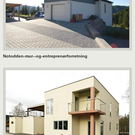
Notodden-mur--og-entreprenørforretning