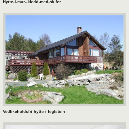
Hytte-i-mur--kledd-med-skifer
Vedlikeholdsfri-hytte-i-teglstein