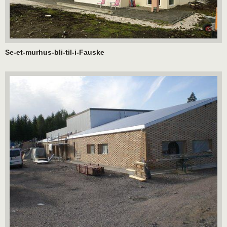
Se-et-murhus-bli-til-i-Fauske