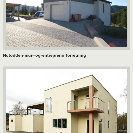
Notodden-mur--og-entreprenørforretning