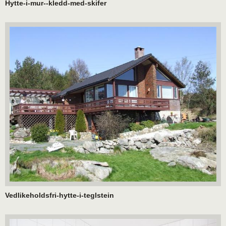
Hytte-i-mur--kledd-med-skifer
Vedlikeholdsfri-hytte-i-teglstein