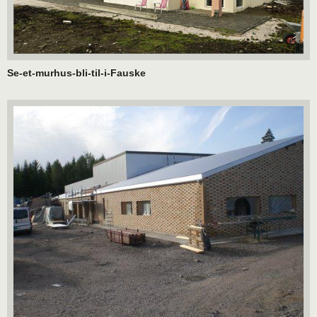
Se-et-murhus-bli-til-i-Fauske