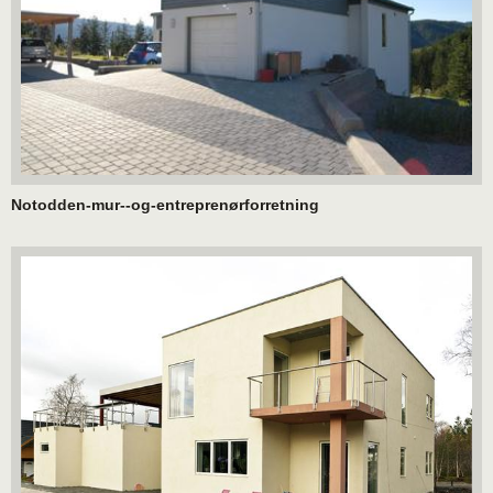
Notodden-mur--og-entreprenørforretning