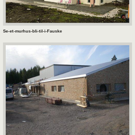
Se-et-murhus-bli-til-i-Fauske