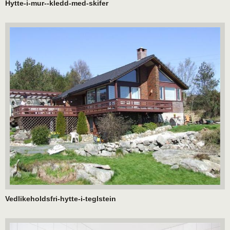
Hytte-i-mur--kledd-med-skifer
Vedlikeholdsfri-hytte-i-teglstein