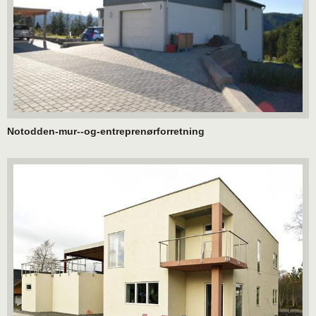
Notodden-mur--og-entreprenørforretning