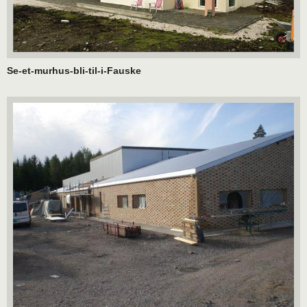
Se-et-murhus-bli-til-i-Fauske