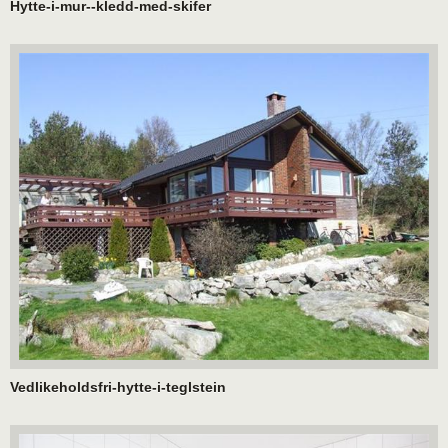
Hytte-i-mur--kledd-med-skifer
Vedlikeholdsfri-hytte-i-teglstein