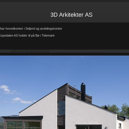
3D Arkitekter AS
har hovedkontor i Seljord og avdelingskontor
tp://3d-arkitekter.no/
spedalen AS holder til på Bø i Telemark
Forsiden
Referanser
REFERANSER
-
-
REFERANSER
Teglhus R.B.Johannessen AS
Hytte i mur