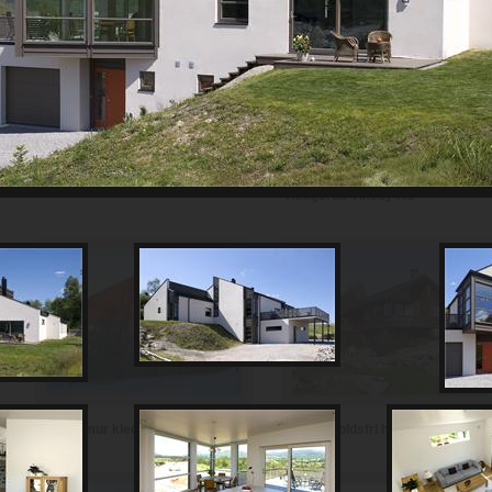
Th Johansen and Sønner AS
Haugerud Vikeby AS
Vedlikeholdsfri hytte i teglstein
Hytte i mur kledd med skifer