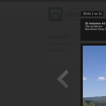
Bilde
1
av
11
3D Arkitekter AS
i Bø og Bærum
ht
Murmester Einar E
REFERANSER
BILDEGALLERI
HUSTYPER