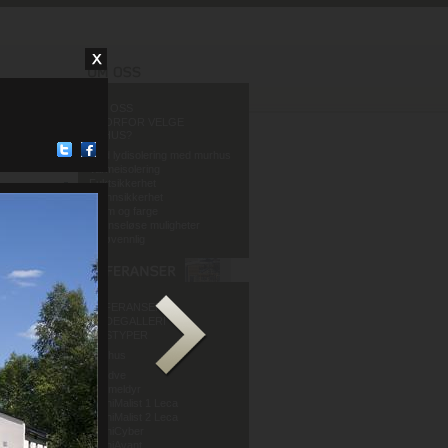
OM OSS
HVORFOR VELGE
MURHUS?
God lydisolering med murhus
Varmeisolering
Fuktsikkerhet
Brannsikkerhet
Form og farge
Grenseløse muligheter
Miljøvennlig
REFERANSER
BILDEGALLERI
HUSTYPER
Murhus
Mur og Puss AS
Sandve
Murmeldyr
ArchiMalist 1 Leca
ArchiMalist 2 Leca
ArchiCyber
ArchiAvant