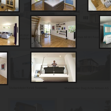
Notodden mur og
Se et murhus bli til i Fauske
entreprenørforretning
Sivilarkitekt Kirsti Sveindal
Murmester Dag Arne Nilsen AS