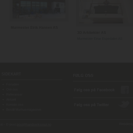
Murmester Eirik Hansen AS
3D Arkitekter AS
Murmester Einar Espedalen AS
SIDEKART
Forsiden
Om oss
Referanser
Aktuelt
Kontakt oss
Bestill Murhusmagasinet
Webdesign
o - E-post:
post@handverksmur.no