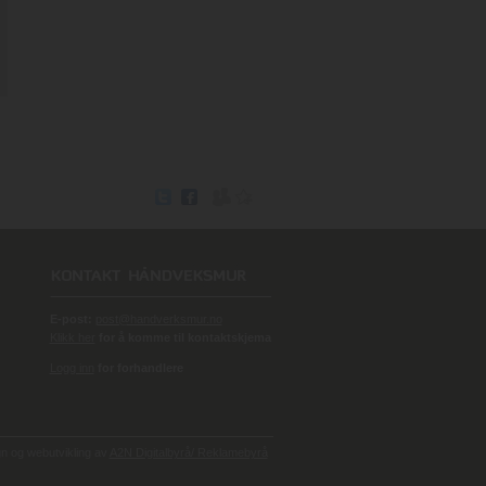
E-post:
post@handverksmur.no
Klikk her
for å komme til kontaktskjema
Logg inn
for forhandlere
 og webutvikling av
A2N Digitalbyrå/ Reklamebyrå