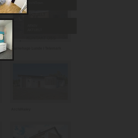
ArchiTown
ARKIV
AKTUELT
Barnehage Lunde i Telemark
ArchiHaley