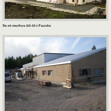
Se-et-murhus-bli-til-i-Fauske