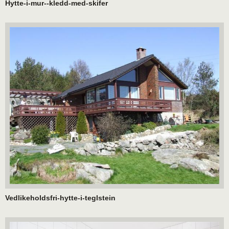
Hytte-i-mur--kledd-med-skifer
Vedlikeholdsfri-hytte-i-teglstein