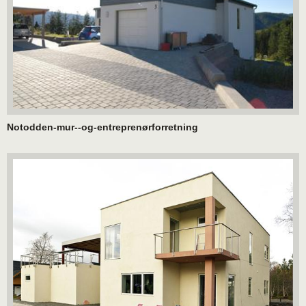
Notodden-mur--og-entreprenørforretning