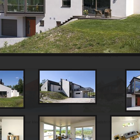
Th Johansen and Sønner AS
Haugerud Vikeby AS
Vedlikeholdsfri hytte i teglstein
Hytte i mur kledd med skifer