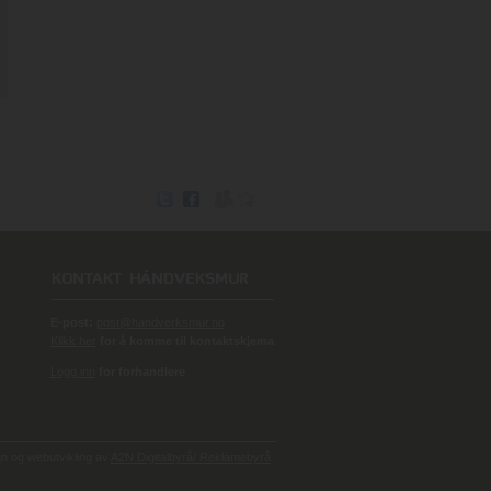
E-post:
post@handverksmur.no
Klikk her
for å komme til kontaktskjema
Logg inn
for forhandlere
 og webutvikling av
A2N Digitalbyrå/ Reklamebyrå