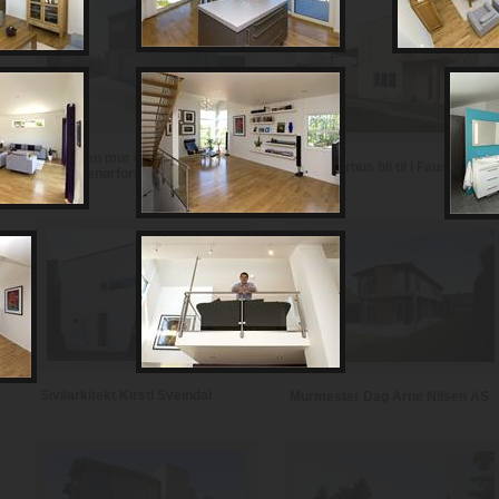
Notodden mur og
Se et murhus bli til i Fauske
entreprenørforretning
Sivilarkitekt Kirsti Sveindal
Murmester Dag Arne Nilsen AS