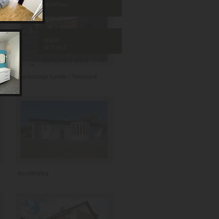
ArchiTown
ARKIV
AKTUELT
Barnehage Lunde i Telemark
ArchiHaley