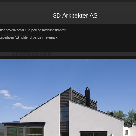
3D Arkitekter AS
har hovedkontor i Seljord og avdelingskontor
tp://3d-arkitekter.no/
spedalen AS holder til på Bø i Telemark
Forsiden
Referanser
REFERANSER
-
-
REFERANSER
Teglhus R.B.Johannessen AS
Hytte i mur