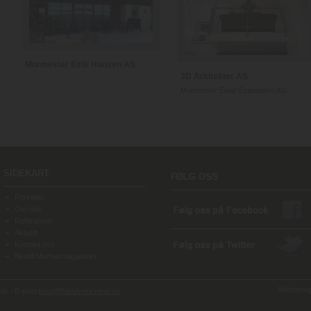
Murmester Eirik Hansen AS
3D Arkitekter AS
Murmester Einar Espedalen AS
SIDEKART
Forsiden
Om oss
Referanser
Aktuelt
Kontakt oss
Bestill Murhusmagasinet
Webdesign
o - E-post:
post@handverksmur.no