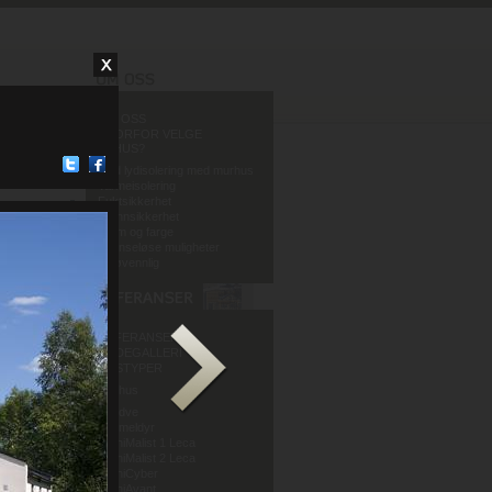
OM OSS
HVORFOR VELGE
MURHUS?
God lydisolering med murhus
Varmeisolering
Fuktsikkerhet
Brannsikkerhet
Form og farge
Grenseløse muligheter
Miljøvennlig
REFERANSER
BILDEGALLERI
HUSTYPER
Murhus
Mur og Puss AS
Sandve
Murmeldyr
ArchiMalist 1 Leca
ArchiMalist 2 Leca
ArchiCyber
ArchiAvant