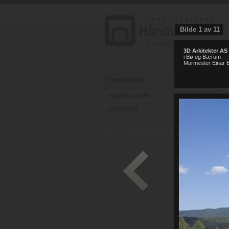
Bilde
1
av
11
3D Arkitekter AS
i Bø og Bærum
ht
Murmester Einar E
REFERANSER
BILDEGALLERI
HUSTYPER