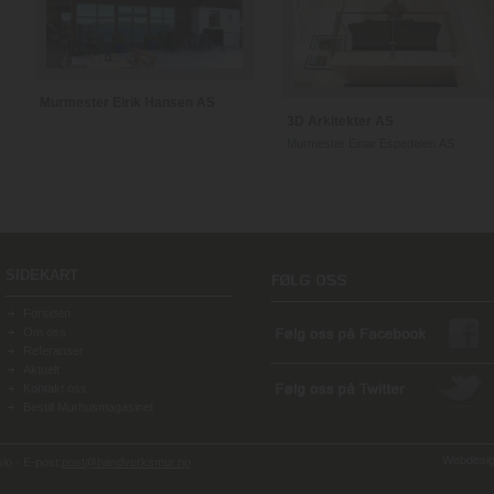
Murmester Eirik Hansen AS
3D Arkitekter AS
Murmester Einar Espedalen AS
SIDEKART
Forsiden
Om oss
Referanser
Aktuelt
Kontakt oss
Bestill Murhusmagasinet
Webdesign
o - E-post:
post@handverksmur.no