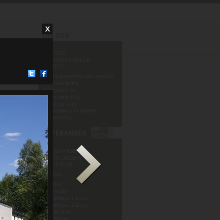
OM OSS
HVORFOR VELGE
MURHUS?
God lydisolering med murhus
Varmeisolering
Fuktsikkerhet
Brannsikkerhet
Form og farge
Grenseløse muligheter
Miljøvennlig
REFERANSER
BILDEGALLERI
HUSTYPER
Murhus
Mur og Puss AS
Sandve
Murmeldyr
ArchiMalist 1 Leca
ArchiMalist 2 Leca
ArchiCyber
ArchiAvant