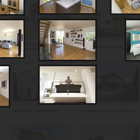
Notodden mur og
Se et murhus bli til i Fauske
entreprenørforretning
Sivilarkitekt Kirsti Sveindal
Murmester Dag Arne Nilsen AS