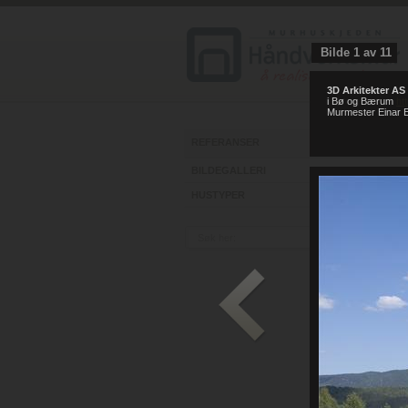
Bilde
1
av
11
3D Arkitekter AS
i Bø og Bærum
ht
Murmester Einar E
REFERANSER
BILDEGALLERI
HUSTYPER