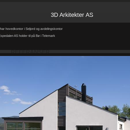
3D Arkitekter AS
har hovedkontor i Seljord og avdelingskontor
tp://3d-arkitekter.no/
spedalen AS holder til på Bø i Telemark
Forsiden
Referanser
REFERANSER
-
-
REFERANSER
Teglhus R.B.Johannessen AS
Hytte i mur