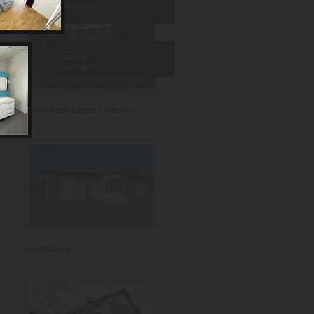
ArchiTown
ARKIV
AKTUELT
Barnehage Lunde i Telemark
ArchiHaley