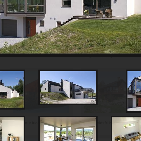
Th Johansen and Sønner AS
Haugerud Vikeby AS
Vedlikeholdsfri hytte i teglstein
Hytte i mur kledd med skifer