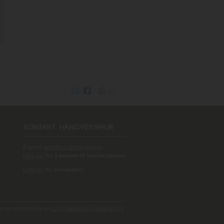
E-post:
post@handverksmur.no
Klikk her
for å komme til kontaktskjema
Logg inn
for forhandlere
 og webutvikling av
A2N Digitalbyrå/ Reklamebyrå