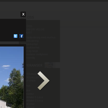
OM OSS
HVORFOR VELGE
MURHUS?
God lydisolering med murhus
Varmeisolering
Fuktsikkerhet
Brannsikkerhet
Form og farge
Grenseløse muligheter
Miljøvennlig
REFERANSER
BILDEGALLERI
HUSTYPER
Murhus
Mur og Puss AS
Sandve
Murmeldyr
ArchiMalist 1 Leca
ArchiMalist 2 Leca
ArchiCyber
ArchiAvant