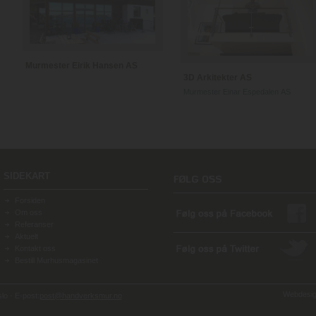
Murmester Eirik Hansen AS
3D Arkitekter AS
Murmester Einar Espedalen AS
SIDEKART
Forsiden
Om oss
Referanser
Aktuelt
Kontakt oss
Bestill Murhusmagasinet
Webdesign
o - E-post:
post@handverksmur.no