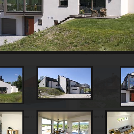
Th Johansen and Sønner AS
Haugerud Vikeby AS
Vedlikeholdsfri hytte i teglstein
Hytte i mur kledd med skifer