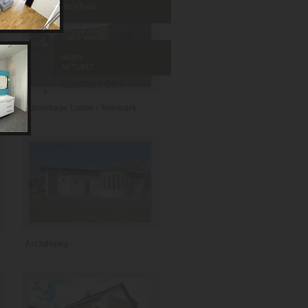
ArchiTown
ARKIV
AKTUELT
Barnehage Lunde i Telemark
ArchiHaley