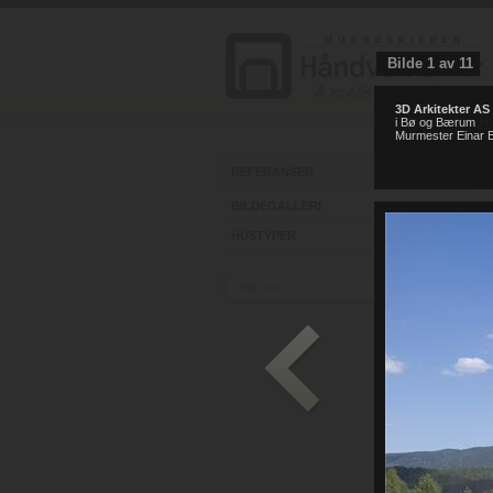
Bilde
1
av
11
3D Arkitekter AS
i Bø og Bærum
ht
Murmester Einar E
REFERANSER
BILDEGALLERI
HUSTYPER