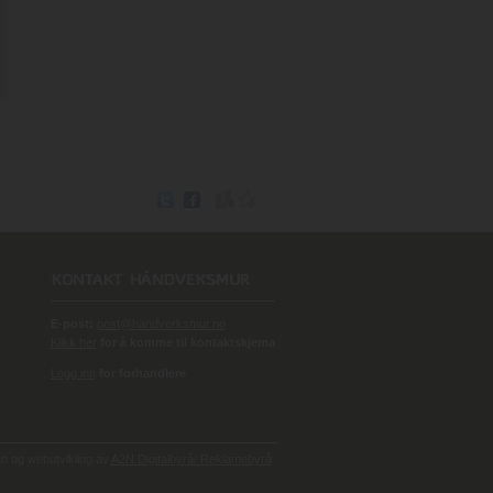
E-post:
post@handverksmur.no
Klikk her
for å komme til kontaktskjema
Logg inn
for forhandlere
 og webutvikling av
A2N Digitalbyrå/ Reklamebyrå