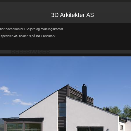
3D Arkitekter AS
har hovedkontor i Seljord og avdelingskontor
tp://3d-arkitekter.no/
spedalen AS holder til på Bø i Telemark
Forsiden
Referanser
REFERANSER
-
-
REFERANSER
Teglhus R.B.Johannessen AS
Hytte i mur