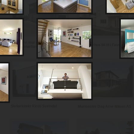
Notodden mur og
Se et murhus bli til i Fauske
entreprenørforretning
Sivilarkitekt Kirsti Sveindal
Murmester Dag Arne Nilsen AS