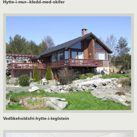
Hytte-i-mur--kledd-med-skifer
Vedlikeholdsfri-hytte-i-teglstein