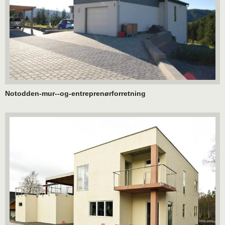
Notodden-mur--og-entreprenørforretning