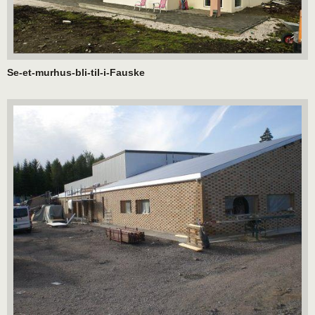
Se-et-murhus-bli-til-i-Fauske