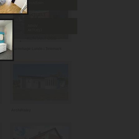
ArchiTown
ARKIV
AKTUELT
Barnehage Lunde i Telemark
ArchiHaley