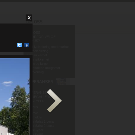
OM OSS
HVORFOR VELGE
MURHUS?
God lydisolering med murhus
Varmeisolering
Fuktsikkerhet
Brannsikkerhet
Form og farge
Grenseløse muligheter
Miljøvennlig
REFERANSER
BILDEGALLERI
HUSTYPER
Murhus
Mur og Puss AS
Sandve
Murmeldyr
ArchiMalist 1 Leca
ArchiMalist 2 Leca
ArchiCyber
ArchiAvant