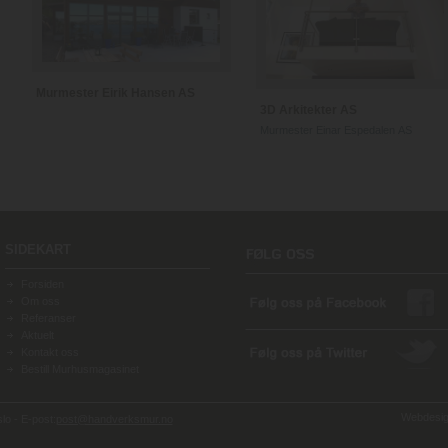
Murmester Eirik Hansen AS
3D Arkitekter AS
Murmester Einar Espedalen AS
SIDEKART
Forsiden
Om oss
Referanser
Aktuelt
Kontakt oss
Bestill Murhusmagasinet
Webdesign
o - E-post:
post@handverksmur.no