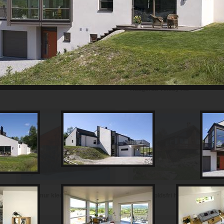
Th Johansen and Sønner AS
Haugerud Vikeby AS
Vedlikeholdsfri hytte i teglstein
Hytte i mur kledd med skifer