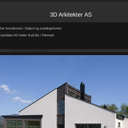
3D Arkitekter AS
har hovedkontor i Seljord og avdelingskontor
tp://3d-arkitekter.no/
spedalen AS holder til på Bø i Telemark
Forsiden
Referanser
REFERANSER
-
-
REFERANSER
Teglhus R.B.Johannessen AS
Hytte i mur