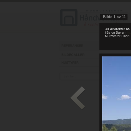
Bilde
1
av
11
3D Arkitekter AS
i Bø og Bærum
ht
Murmester Einar E
REFERANSER
BILDEGALLERI
HUSTYPER