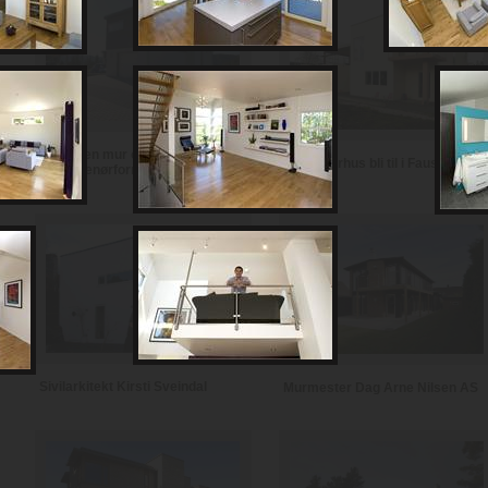
Notodden mur og
Se et murhus bli til i Fauske
entreprenørforretning
Sivilarkitekt Kirsti Sveindal
Murmester Dag Arne Nilsen AS