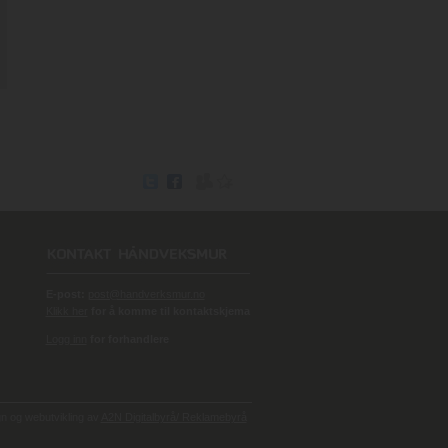
E-post:
post@handverksmur.no
Klikk her
for å komme til kontaktskjema
Logg inn
for forhandlere
 og webutvikling av
A2N Digitalbyrå/ Reklamebyrå