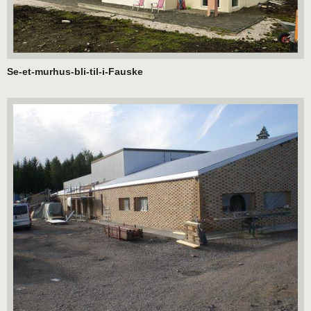
Se-et-murhus-bli-til-i-Fauske