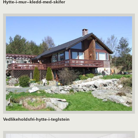
Hytte-i-mur--kledd-med-skifer
Vedlikeholdsfri-hytte-i-teglstein