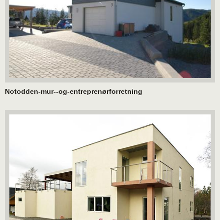
Notodden-mur--og-entreprenørforretning