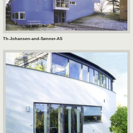
Th-Johansen-and-Sønner-AS